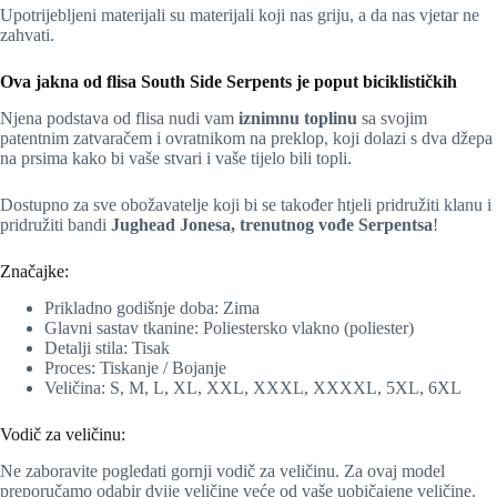
Upotrijebljeni materijali su materijali koji nas griju, a da nas vjetar ne
zahvati.
Ova jakna od flisa South Side Serpents je poput biciklističkih
Njena podstava od flisa nudi vam
iznimnu toplinu
sa svojim
patentnim zatvaračem i ovratnikom na preklop, koji dolazi s dva džepa
na prsima kako bi vaše stvari i vaše tijelo bili topli.
Dostupno za sve obožavatelje koji bi se također htjeli pridružiti klanu i
pridružiti bandi
Jughead Jonesa, trenutnog vođe Serpentsa
!
Značajke:
Prikladno godišnje doba: Zima
Glavni sastav tkanine: Poliestersko vlakno (poliester)
Detalji stila: Tisak
Proces: Tiskanje / Bojanje
Veličina: S, M, L, XL, XXL, XXXL, XXXXL, 5XL, 6XL
Vodič za veličinu:
Ne zaboravite pogledati gornji vodič za veličinu. Za ovaj model
preporučamo odabir dvije veličine veće od vaše uobičajene veličine.