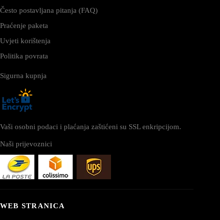
Često postavljana pitanja (FAQ)
Praćenje paketa
Uvjeti korištenja
Politika povrata
Sigurna kupnja
Vaši osobni podaci i plaćanja zaštićeni su SSL enkripcijom.
Naši prijevoznici
WEB STRANICA