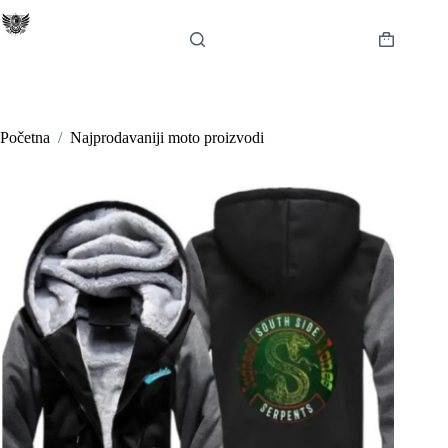
Preskoči
na
sadržaj
Košarica
Početna
/
Najprodavaniji moto proizvodi