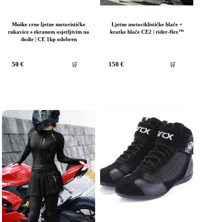
Muške crne ljetne motorističke
Ljetne motociklističke hlače +
rukavice s ekranom osjetljivim na
kratke hlače CE2 | rider-flex™
dodir | CE 1kp odobren
vaj
Ovaj
🛒
🛒
50
€
150
€
roizvod
proizvod
ma
ima
iše
više
rijanti.
varijanti.
pcije
Opcije
e
se
ogu
mogu
dabrati
odabrati
a
na
ranici
stranici
roizvoda
proizvoda