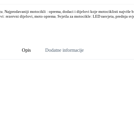
ju
,
Najprodavaniji motocikli : oprema, dodaci i dijelovi koje motociklisti najviše b
ovi: rezervni dijelovi, moto oprema
,
Svjetla za motocikle: LED rasvjeta, prednja svj
Opis
Dodatne informacije