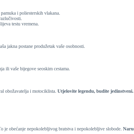
pamuka i poliesterskih vlakana.
azlučivosti.
olijeva testu vremena.
 vaša jakna postane produžetak vaše osobnosti.
nja ili vaše bijegove seoskim cestama.
al obožavatelja i motociklista.
Utjelovite legendu, budite jedinstveni.
To je obećanje nepokolebljivog bratstva i nepokolebljive slobode.
Naruč