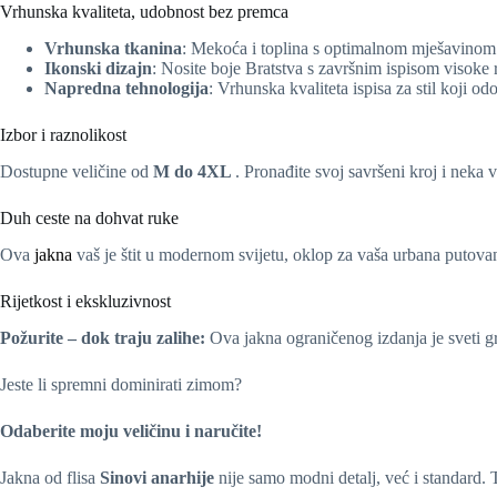
Vrhunska kvaliteta, udobnost bez premca
Vrhunska tkanina
: Mekoća i toplina s optimalnom mješavinom 
Ikonski dizajn
: Nosite boje Bratstva s završnim ispisom visoke r
Napredna tehnologija
: Vrhunska kvaliteta ispisa za stil koji od
Izbor i raznolikost
Dostupne veličine od
M do 4XL
. Pronađite svoj savršeni kroj i neka
Duh ceste na dohvat ruke
Ova
jakna
vaš je štit u modernom svijetu, oklop za vaša urbana putova
Rijetkost i ekskluzivnost
Požurite – dok traju zalihe:
Ova jakna ograničenog izdanja je sveti gr
Jeste li spremni dominirati zimom?
Odaberite moju veličinu i naručite!
Jakna od flisa
Sinovi anarhije
nije samo modni detalj, već i standard. 