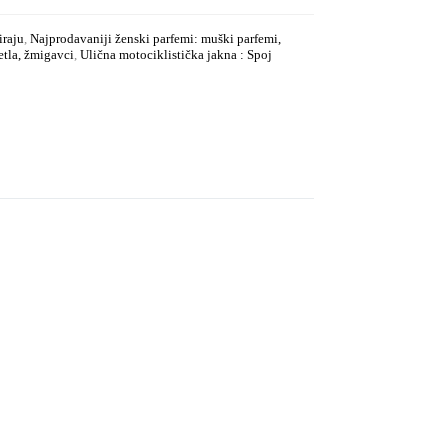
iraju
,
Najprodavaniji ženski parfemi: muški parfemi,
etla, žmigavci
,
Ulična motociklistička jakna : Spoj