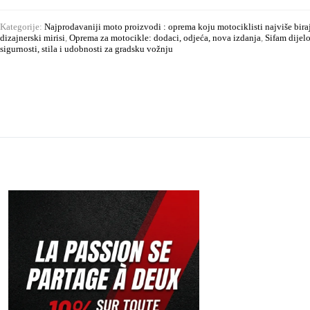
Kategorije:
Najprodavaniji moto proizvodi : oprema koju motociklisti najviše bira
dizajnerski mirisi
,
Oprema za motocikle: dodaci, odjeća, nova izdanja
,
Sifam dijel
sigurnosti, stila i udobnosti za gradsku vožnju