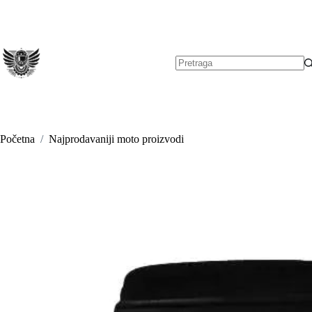
Preskoči
na
sadržaj
Nema
rezultata.
Početna
/
Najprodavaniji moto proizvodi