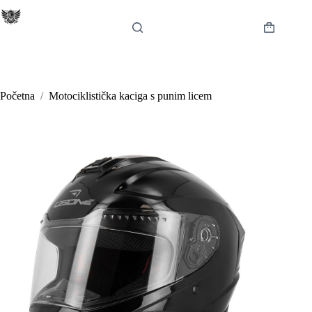
Preskoči
na
sadržaj
Košarica
Početna
/
Motociklistička kaciga s punim licem