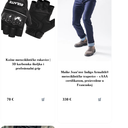
Kožne motociklističke rukavice |
3D karbonska školjka i
profesionalni grip
Muške Jean’ster Indigo Armalith®
motociklističke traperice – s AAA
certifikatom, proizvedene u
Francuskoj
vaj
🛒
🛒
70
€
330
€
roizvod
ma
iše
rijanti.
pcije
e