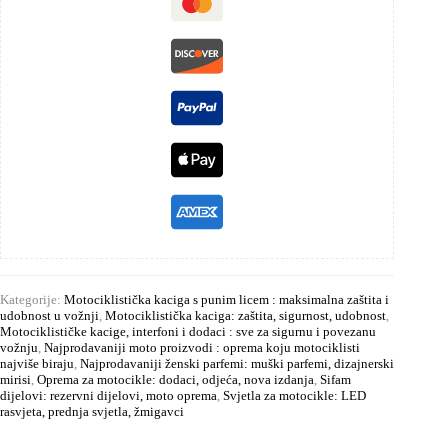
Kategorije:
Motociklistička kaciga s punim licem : maksimalna zaštita i
udobnost u vožnji
,
Motociklistička kaciga: zaštita, sigurnost, udobnost
,
Motociklističke kacige, interfoni i dodaci : sve za sigurnu i povezanu
vožnju
,
Najprodavaniji moto proizvodi : oprema koju motociklisti
najviše biraju
,
Najprodavaniji ženski parfemi: muški parfemi, dizajnerski
mirisi
,
Oprema za motocikle: dodaci, odjeća, nova izdanja
,
Sifam
dijelovi: rezervni dijelovi, moto oprema
,
Svjetla za motocikle: LED
rasvjeta, prednja svjetla, žmigavci