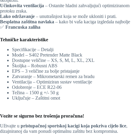
školjkom.
Učinkovita ventilacija
– Ostanite hladni zahvaljujući optimiziranom
protoku zraka.
Lako održavanje
– unutrašnjost koja se može ukloniti i prati.
Besplatna zaštitna navlaka
– kako bi vaša kaciga izgledala najbolje
✅
Francuska zaliha
Tehničke karakteristike
Specifikacije – Detalji
Model – S402 Pretender Matte Black
Dostupne veličine – XS, S, M, L, XL, 2XL
Školjka – Robusni ABS
EPS – 3 veličine za bolje pristajanje
Zatvaranje – Mikrometarski remen za bradu
Ventilacija – Optimiziran sustav ventilacije
Odobrenje – ECE R22-06
Težina – 1500 g +/- 50 g
Uključuje – Zaštitni omot
Vozite se sigurno bez trošenja proračuna!
Uživajte u
pristupačnoj sportskoj kacigi koja pokriva cijelo lice
,
dizajniranoj da vam ponudi optimalnu zaštitu bez kompromisa.