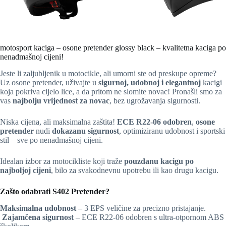
motosport kaciga – osone pretender glossy black – kvalitetna kaciga po
nenadmašnoj cijeni!
Jeste li zaljubljenik u motocikle, ali umorni ste od preskupe opreme?
Uz osone pretender, uživajte u
sigurnoj, udobnoj i elegantnoj
kacigi
koja pokriva cijelo lice, a da pritom ne slomite novac! Pronašli smo za
vas
najbolju vrijednost za novac
, bez ugrožavanja sigurnosti.
Niska cijena, ali maksimalna zaštita!
ECE R22-06 odobren
,
osone
pretender
nudi
dokazanu sigurnost
, optimiziranu udobnost i sportski
stil – sve po nenadmašnoj cijeni.
Idealan izbor za motocikliste koji traže
pouzdanu kacigu po
najboljoj cijeni
, bilo za svakodnevnu upotrebu ili kao drugu kacigu.
Zašto odabrati S402 Pretender?
Maksimalna udobnost
– 3 EPS veličine za precizno pristajanje.
️
Zajamčena sigurnost
– ECE R22-06 odobren s ultra-otpornom ABS