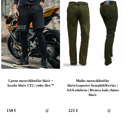
ogu
dabrati
a
ranici
roizvoda
Ljetne motociklističke hlače +
Muške motociklističke
kratke hlače CE2 | rider-flex™
hlače/traperice Armalith/Kevlar |
AAA odobren | Riviera kaki chinos
hlače
vaj
Ovaj
🛒
🛒
150
€
221
€
roizvod
proizvod
ma
ima
iše
više
rijanti.
varijanti.
pcije
Opcije
e
se