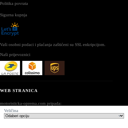
Politika povrata
Sigurna kupnja
Vaši osobni podaci i plaćanja zaštićeni su SSL enkripcijom.
Naši prijevoznici
WEB STRANICA
motoristicka-oprema.com pripada:
Veličina
AV SEO LLC
Adresa: