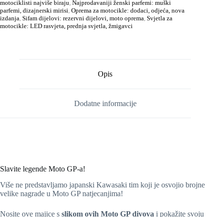
motociklisti najviše biraju
,
Najprodavaniji ženski parfemi: muški
parfemi, dizajnerski mirisi
,
Oprema za motocikle: dodaci, odjeća, nova
izdanja
,
Sifam dijelovi: rezervni dijelovi, moto oprema
,
Svjetla za
motocikle: LED rasvjeta, prednja svjetla, žmigavci
Opis
Dodatne informacije
Slavite legende Moto GP-a!
Više ne predstavljamo japanski Kawasaki tim koji je osvojio brojne
velike nagrade u Moto GP natjecanjima!
Nosite ove majice s
slikom ovih Moto GP divova
i pokažite svoju