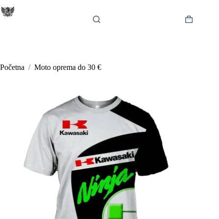
Preskoči
na
sadržaj
Košarica
Početna
/
Moto oprema do 30 €