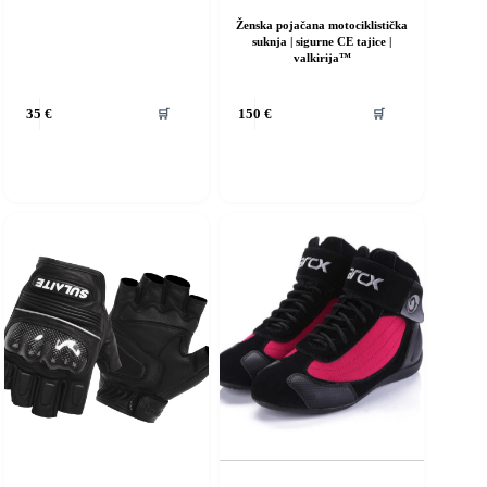
Ženska pojačana motociklistička
suknja | sigurne CE tajice |
valkirija™
Ovaj
🛒
🛒
35
€
150
€
proizvod
ima
više
varijanti.
Opcije
se
mogu
odabrati
na
stranici
proizvoda