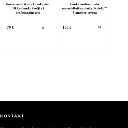
Kožne motociklističke rukavice |
Ženska međusezonska
3D karbonska školjka i
motociklistička obuća | Ride4x™
profesionalni grip
Flamestep crvena
vaj
Ovaj
🛒
🛒
70
€
180
€
roizvod
proizvod
ma
ima
iše
više
rijanti.
varijanti.
pcije
Opcije
e
se
ogu
mogu
dabrati
odabrati
a
na
ranici
stranici
roizvoda
proizvoda
KONTAKT