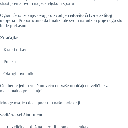
strast prema ovom natjecateljskom sportu
Ograničeno izdanje, ovaj proizvod je
redovito žrtva vlastitog
uspjeha
. Preporučamo da finalizirate svoju narudžbu prije nego što
bude prekasno!
Značajke:
– Kratki rukavi
– Poliester
– Okrugli ovratnik
Odaberite jednu veličinu veću od vaše uobičajene veličine za
maksimalno pristajanje!
Mnoge
majica
dostupne su u našoj kolekciji.
vodič za veličinu u cm:
veličina – dužina – grudi – ramena – rukavi