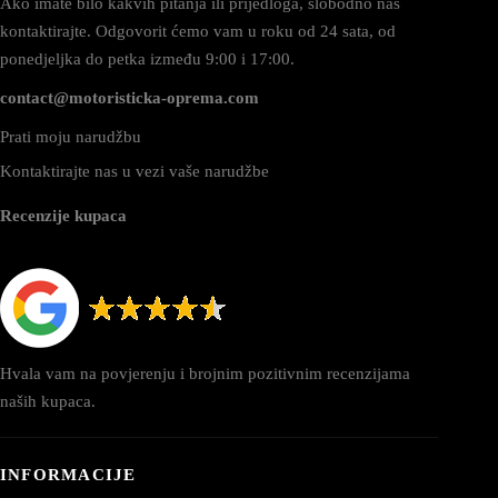
Ako imate bilo kakvih pitanja ili prijedloga, slobodno nas
kontaktirajte. Odgovorit ćemo vam u roku od 24 sata, od
ponedjeljka do petka između 9:00 i 17:00.
contact@motoristicka-oprema.com
Prati moju narudžbu
Kontaktirajte nas u vezi vaše narudžbe
Recenzije kupaca
Hvala vam na povjerenju i brojnim pozitivnim recenzijama
naših kupaca.
INFORMACIJE