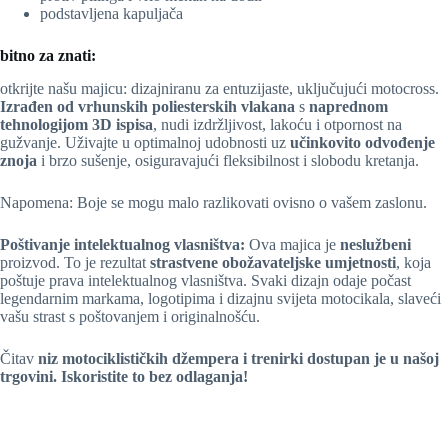
podstavljena kapuljača
bitno za znati:
otkrijte našu majicu: dizajniranu za entuzijaste, uključujući motocross.
Izrađen od vrhunskih poliesterskih vlakana
s
naprednom
tehnologijom 3D ispisa
, nudi izdržljivost, lakoću i otpornost na
gužvanje. Uživajte u optimalnoj udobnosti uz
učinkovito odvođenje
znoja
i brzo sušenje, osiguravajući fleksibilnost i slobodu kretanja.
Napomena: Boje se mogu malo razlikovati ovisno o vašem zaslonu.
Poštivanje intelektualnog vlasništva:
Ova majica je
neslužbeni
proizvod. To je rezultat
strastvene obožavateljske umjetnosti
, koja
poštuje prava intelektualnog vlasništva. Svaki dizajn odaje počast
legendarnim markama, logotipima i dizajnu svijeta motocikala, slaveći
vašu strast s poštovanjem i originalnošću.
Čitav
niz motociklističkih džempera i trenirki dostupan je u našoj
trgovini. Iskoristite to bez odlaganja!