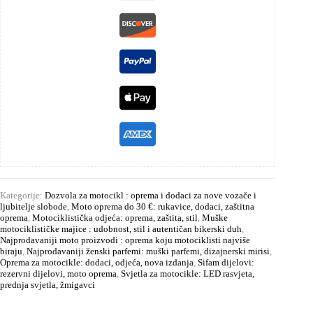
Kategorije:
Dozvola za motocikl : oprema i dodaci za nove vozače i
ljubitelje slobode
,
Moto oprema do 30 €: rukavice, dodaci, zaštitna
oprema
,
Motociklistička odjeća: oprema, zaštita, stil
,
Muške
motociklističke majice : udobnost, stil i autentičan bikerski duh
,
Najprodavaniji moto proizvodi : oprema koju motociklisti najviše
biraju
,
Najprodavaniji ženski parfemi: muški parfemi, dizajnerski mirisi
,
Oprema za motocikle: dodaci, odjeća, nova izdanja
,
Sifam dijelovi:
rezervni dijelovi, moto oprema
,
Svjetla za motocikle: LED rasvjeta,
prednja svjetla, žmigavci