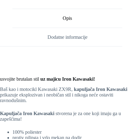
Opis
Dodatne informacije
usvojite brutalan stil
uz majicu Iron Kawasaki!
Baš kao i motocikl Kawasaki ZX9R,
kapuljača Iron Kawasaki
prikazuje eksplozivan i neobičan stil i nikoga neće ostaviti
ravnodušnim.
Kapuljača Iron Kawasaki
stvorena je za one koji imaju ga u
zapešćima!
100% poliester
protiv pilinga i vrlo mekan na dodir