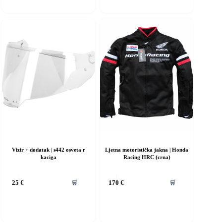
arijanti.
varijanti.
pcije
Opcije
e
se
ogu
mogu
dabrati
odabrati
a
na
tranici
stranici
roizvoda
proizvoda
Vizir + dodatak | s442 osveta r
Ljetna motoristička jakna | Honda
kaciga
Racing HRC (crna)
Ovaj
🛒
🛒
25
€
170
€
proizvod
ima
više
varijanti.
Opcije