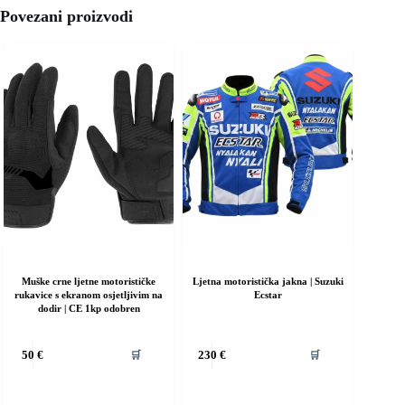
Povezani proizvodi
Muške crne ljetne motorističke
Ljetna motoristička jakna | Suzuki
rukavice s ekranom osjetljivim na
Ecstar
dodir | CE 1kp odobren
vaj
Ovaj
🛒
🛒
50
€
230
€
roizvod
proizvod
ma
ima
iše
više