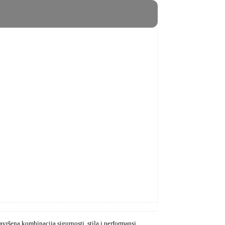
avršena kombinacija sigurnosti, stila i performansi
,