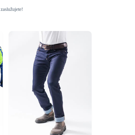
aslužujete! ️ ️