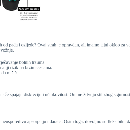
strah od pada i ozljede? Ovaj strah je opravdan, ali imamo tajni oklop za 
 vožnje.
prječavanje bolnih trauma.
manji rizik na brzim cestama.
jeda mišića.
lače spajaju diskreciju i učinkovitost. Oni ne žrtvuju stil zbog sigurnost
 neusporedivu apsorpciju udaraca. Osim toga, dovoljno su fleksibilni da