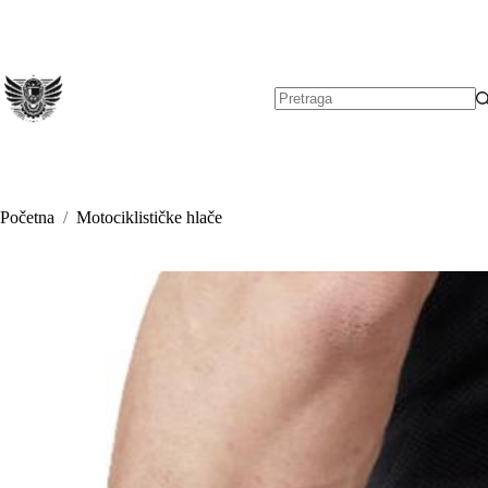
Preskoči
na
sadržaj
Nema
rezultata.
Početna
/
Motociklističke hlače