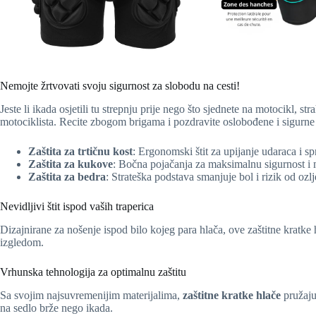
Nemojte žrtvovati svoju sigurnost za slobodu na cesti!
Jeste li ikada osjetili tu strepnju prije nego što sjednete na motocikl, 
motociklista. Recite zbogom brigama i pozdravite oslobođene i sigurne
Zaštita za trtičnu kost
: Ergonomski štit za upijanje udaraca i s
Zaštita za kukove
: Bočna pojačanja za maksimalnu sigurnost i 
Zaštita za bedra
: Strateška podstava smanjuje bol i rizik od ozl
Nevidljivi štit ispod vaših traperica
Dizajnirane za nošenje ispod bilo kojeg para hlača, ove zaštitne kratke h
izgledom.
Vrhunska tehnologija za optimalnu zaštitu
Sa svojim najsuvremenijim materijalima,
zaštitne kratke hlače
pružaju
na sedlo brže nego ikada.