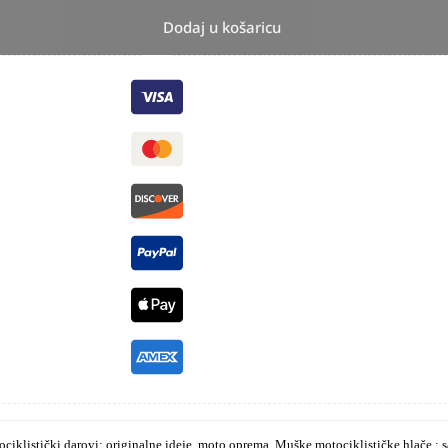
Dodaj u košaricu
ciklistički darovi: originalne ideje, moto oprema
,
Muške motociklističke hlače : s