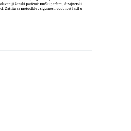
davaniji ženski parfemi: muški parfemi, dizajnerski
vci
,
Zaštita za motocikle : sigurnost, udobnost i stil u