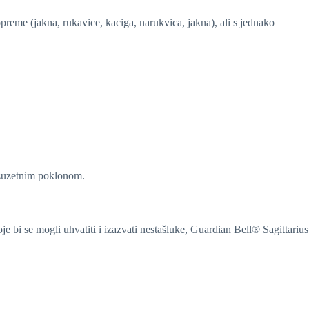
opreme (jakna, rukavice, kaciga, narukvica, jakna), ali s jednako
izuzetnim poklonom.
koje bi se mogli uhvatiti i izazvati nestašluke, Guardian Bell® Sagittarius