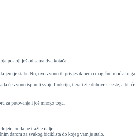
oja postoji još od sama dva kotača.
 kojem je stalo. No, ovo zvono ili privjesak nema magičnu moć ako ga
da će zvono ispuniti svoju funkciju, tjerati zle duhove s ceste, a bit će
ra za putovanja i još mnogo toga.
ujete, onda ne tražite dalje.
nim darom za svakog biciklista do kojeg vam je stalo.