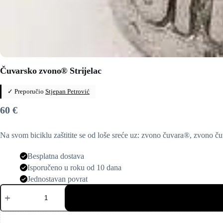
Čuvarsko zvono® Strijelac
✓ Preporučio
Stjepan Petrović
60
€
Na svom biciklu zaštitite se od loše sreće uz: zvono čuvara®, zvono č
Besplatna dostava
Isporučeno u roku od 10 dana
Jednostavan povrat
Čuvarsko
zvono®
Strijelac
količina