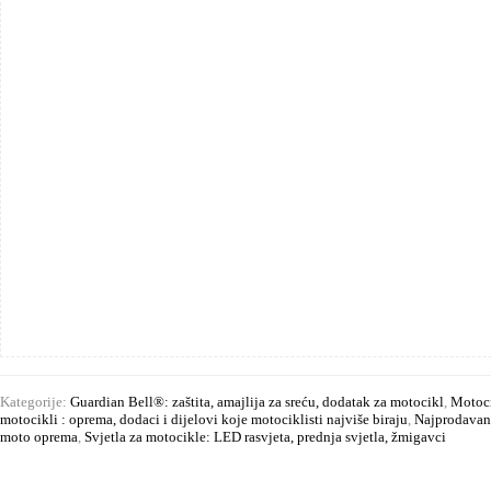
Kategorije:
Guardian Bell®: zaštita, amajlija za sreću, dodatak za motocikl
,
Motoci
motocikli : oprema, dodaci i dijelovi koje motociklisti najviše biraju
,
Najprodavani
moto oprema
,
Svjetla za motocikle: LED rasvjeta, prednja svjetla, žmigavci