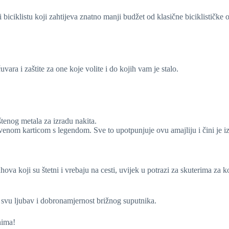
 biciklistu koji zahtijeva znatno manji budžet od klasične biciklističke 
vara i zaštite za one koje volite i do kojih vam je stalo.
štenog metala za izradu nakita.
venom karticom s legendom. Sve to upotpunjuje ovu amajliju i čini je 
uhova koji su štetni i vrebaju na cesti, uvijek u potrazi za skuterima za 
 i svu ljubav i dobronamjernost brižnog suputnika.
nima!