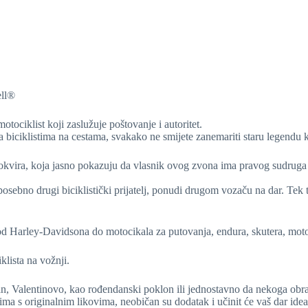
ell®
motociklist koji zaslužuje poštovanje i autoritet.
iciklistima na cestama, svakako ne smijete zanemariti staru legendu k
 okvira, koja jasno pokazuju da vlasnik ovog zvona ima pravog sudruga
osebno drugi biciklistički prijatelj, ponudi drugom vozaču na dar. Tek ta
od Harley-Davidsona do motocikala za putovanja, endura, skutera, moto
iklista na vožnji.
an, Valentinovo, kao rođendanski poklon ili jednostavno da nekoga obrad
s originalnim likovima, neobičan su dodatak i učinit će vaš dar ideal