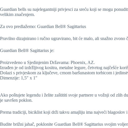
Guardian bells su najelegantniji privjesci za sreću koji se mogu ponuditi
velikim značenjem.
Za ovo predlažemo: Guardian Bell® Sagittarius
Pravilno dizajnirano i ručno ugravirano, bit će malo, ali snažno zvono ču
Guardian Bell® Sagittarius je:
Proizvedeno u Sjedinjenim Državama: Phoenix, AZ.
Izrađen je od izdržljivog kositra, metalne legure, četvrtog najčešće kori
Dolazi s privjeskom za ključeve, crnom baršunastom torbicom i jedinst
Dimenzije: 1,5″ x 1″
Ako poštujete legendu i želite zaštititi svoje partnere u vožnji od zlih d
je savršen poklon.
Prema tradiciji, biciklist koji drži takvu amajliju ima najveći blagoslov
Budite brižni jahač, poklonite Guardian Bell® Sagittarius svojim volje