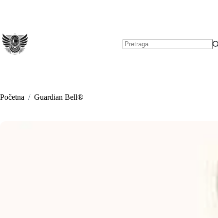
Preskoči
na
sadržaj
Nema
rezultata.
Početna
/
Guardian Bell®