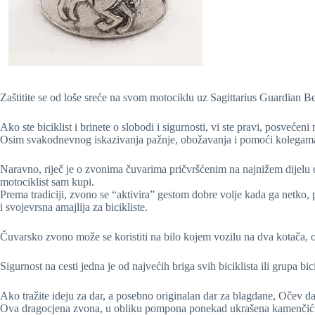
Zaštitite se od loše sreće na svom motociklu uz Sagittarius Guardian B
Ako ste biciklist i brinete o slobodi i sigurnosti, vi ste pravi, posvećeni 
Osim svakodnevnog iskazivanja pažnje, obožavanja i pomoći kolegama b
Naravno, riječ je o zvonima čuvarima pričvršćenim na najnižem dijelu
motociklist sam kupi.
Prema tradiciji, zvono se “aktivira” gestom dobre volje kada ga netko, p
i svojevrsna amajlija za bicikliste.
Čuvarsko zvono može se koristiti na bilo kojem vozilu na dva kotača, 
Sigurnost na cesti jedna je od najvećih briga svih biciklista ili grupa bic
Ako tražite ideju za dar, a posebno originalan dar za blagdane, Očev d
Ova dragocjena zvona, u obliku pompona ponekad ukrašena kamenčićima 