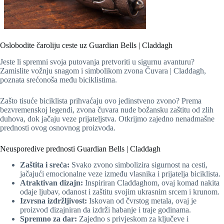
Oslobodite čaroliju ceste uz Guardian Bells | Claddagh
Jeste li spremni svoja putovanja pretvoriti u sigurnu avanturu?
Zamislite vožnju snagom i simbolikom zvona Čuvara | Claddagh,
poznata srećonoša među biciklistima.
Zašto tisuće biciklista prihvaćaju ovo jedinstveno zvono? Prema
bezvremenskoj legendi, zvona čuvara nude božansku zaštitu od zlih
duhova, dok jačaju veze prijateljstva. Otkrijmo zajedno nenadmašne
prednosti ovog osnovnog proizvoda.
Neusporedive prednosti Guardian Bells | Claddagh
Zaštita i sreća:
Svako zvono simbolizira sigurnost na cesti,
jačajući emocionalne veze između vlasnika i prijatelja biciklista.
Atraktivan dizajn:
Inspiriran Claddaghom, ovaj komad nakita
odaje ljubav, odanost i zaštitu svojim ukrasnim srcem i krunom.
Izvrsna izdržljivost:
Iskovan od čvrstog metala, ovaj je
proizvod dizajniran da izdrži habanje i traje godinama.
Spremno za dar:
Zajedno s privjeskom za ključeve i