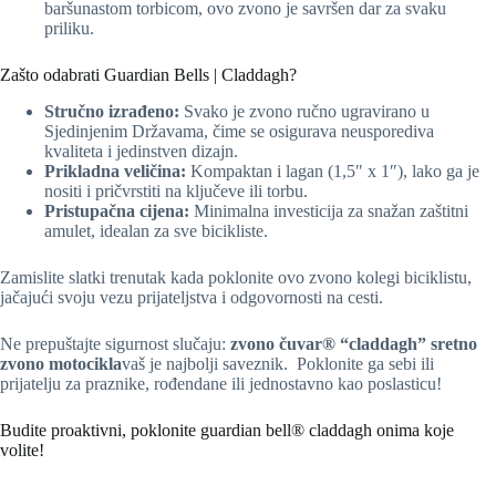
baršunastom torbicom, ovo zvono je savršen dar za svaku
priliku.
Zašto odabrati Guardian Bells | Claddagh?
Stručno izrađeno:
Svako je zvono ručno ugravirano u
Sjedinjenim Državama, čime se osigurava neusporediva
kvaliteta i jedinstven dizajn.
Prikladna veličina:
Kompaktan i lagan (1,5″ x 1″), lako ga je
nositi i pričvrstiti na ključeve ili torbu.
Pristupačna cijena:
Minimalna investicija za snažan zaštitni
amulet, idealan za sve bicikliste.
Zamislite slatki trenutak kada poklonite ovo zvono kolegi biciklistu,
jačajući svoju vezu prijateljstva i odgovornosti na cesti.
Ne prepuštajte sigurnost slučaju:
zvono čuvar® “claddagh” sretno
zvono motocikla
vaš je najbolji saveznik. ️ Poklonite ga sebi ili
prijatelju za praznike, rođendane ili jednostavno kao poslasticu!
Budite proaktivni, poklonite guardian bell® claddagh onima koje
volite!