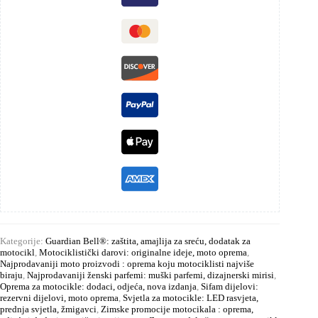
Kategorije:
Guardian Bell®: zaštita, amajlija za sreću, dodatak za
motocikl
,
Motociklistički darovi: originalne ideje, moto oprema
,
Najprodavaniji moto proizvodi : oprema koju motociklisti najviše
biraju
,
Najprodavaniji ženski parfemi: muški parfemi, dizajnerski mirisi
,
Oprema za motocikle: dodaci, odjeća, nova izdanja
,
Sifam dijelovi:
rezervni dijelovi, moto oprema
,
Svjetla za motocikle: LED rasvjeta,
prednja svjetla, žmigavci
,
Zimske promocije motocikala : oprema,