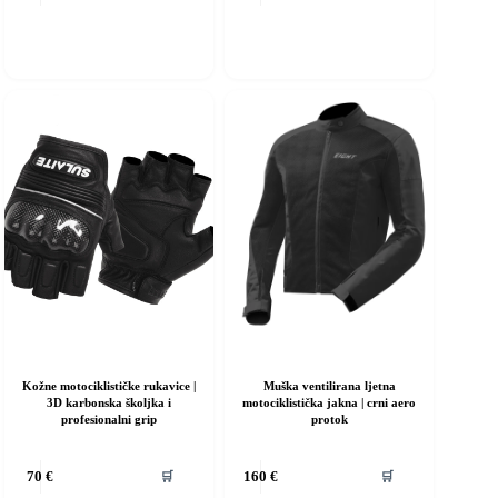
ima
više
varijanti.
Opcije
se
mogu
odabrati
na
stranici
proizvoda
Kožne motociklističke rukavice |
Muška ventilirana ljetna
3D karbonska školjka i
motociklistička jakna | crni aero
profesionalni grip
protok
vaj
Ovaj
🛒
🛒
70
€
160
€
roizvod
proizvod