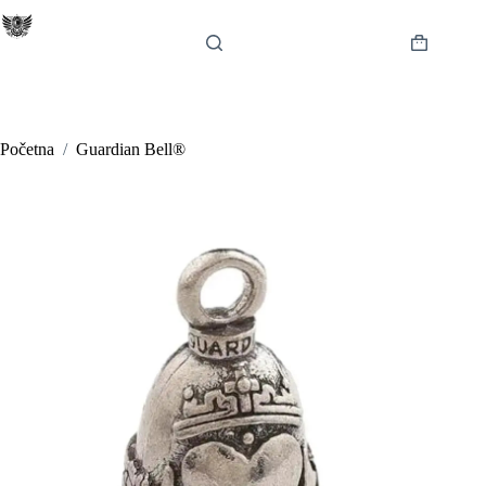
Preskoči
na
sadržaj
Košarica
Početna
/
Guardian Bell®