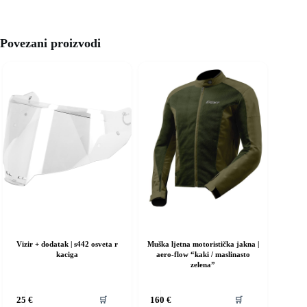
Povezani proizvodi
Vizir + dodatak | s442 osveta r
Muška ljetna motoristička jakna |
kaciga
aero-flow “kaki / maslinasto
zelena”
Ovaj
🛒
🛒
25
€
160
€
proizvod