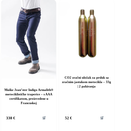
se
mogu
odabrati
na
stranici
proizvoda
CO2 zračni uložak za prsluk sa
zračnim jastukom motocikla – 33g
| 2 pakiranja
Muške Jean’ster Indigo Armalith®
motociklističke traperice – s AAA
certifikatom, proizvedene u
Francuskoj
🛒
🛒
330
€
52
€