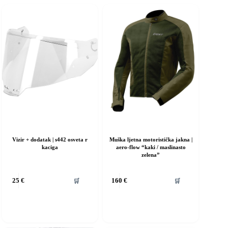
Vizir + dodatak | s442 osveta r
Muška ljetna motoristička jakna |
kaciga
aero-flow “kaki / maslinasto
zelena”
Ovaj
🛒
🛒
25
€
160
€
proizvod
ima
više
varijanti.
Opcije