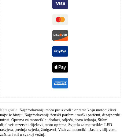
Kategorije:
Najprodavaniji moto proizvodi : oprema koju motociklisti
najviše biraju
,
Najprodavaniji ženski parfemi: muški parfemi, dizajnerski
mirisi
,
Oprema za motocikle: dodaci, odjeća, nova izdanja
,
Sifam
dijelovi: rezervni dijelovi, moto oprema
,
Svjetla za motocikle: LED
rasvjeta, prednja svjetla, žmigavci
,
Vizir za motocikl : Jasna vidljivost,
zaštita i stil u svakoj vožnji