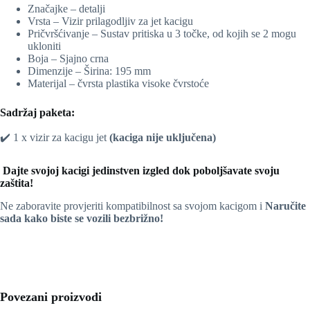
Značajke – detalji
Vrsta – Vizir prilagodljiv za jet kacigu
Pričvršćivanje – Sustav pritiska u 3 točke, od kojih se 2 mogu
ukloniti
Boja – Sjajno crna
Dimenzije – Širina: 195 mm
Materijal – čvrsta plastika visoke čvrstoće
Sadržaj paketa:
✔️ 1 x vizir za kacigu jet
(kaciga nije uključena)
️ Dajte svojoj kacigi jedinstven izgled dok poboljšavate svoju
zaštita!
Ne zaboravite provjeriti kompatibilnost sa svojom kacigom i
Naručite
sada kako biste se vozili bezbrižno!
Povezani proizvodi