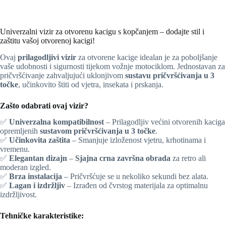
Univerzalni vizir za otvorenu kacigu s kopčanjem – dodajte stil i
zaštitu vašoj otvorenoj kacigi!
Ovaj
prilagodljivi vizir
za otvorene kacige idealan je za poboljšanje
vaše udobnosti i sigurnosti tijekom vožnje motociklom. Jednostavan za
pričvršćivanje zahvaljujući uklonjivom
sustavu pričvršćivanja u 3
točke
, učinkovito štiti od vjetra, insekata i prskanja.
Zašto odabrati ovaj vizir?
✅
Univerzalna kompatibilnost
– Prilagodljiv većini otvorenih kaciga
opremljenih
sustavom pričvršćivanja u 3 točke
.
✅
Učinkovita zaštita
– Smanjuje izloženost vjetru, krhotinama i
vremenu.
✅
Elegantan dizajn
–
Sjajna crna završna obrada
za retro ali
moderan izgled.
✅
Brza instalacija
– Pričvršćuje se u nekoliko sekundi bez alata.
✅
Lagan i izdržljiv
– Izrađen od čvrstog materijala za optimalnu
izdržljivost.
Tehničke karakteristike: