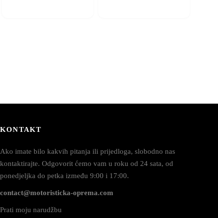
KONTAKT
Ako imate bilo kakvih pitanja ili prijedloga, slobodno nas
kontaktirajte. Odgovorit ćemo vam u roku od 24 sata, od
ponedjeljka do petka između 9:00 i 17:00.
contact@motoristicka-oprema.com
Prati moju narudžbu