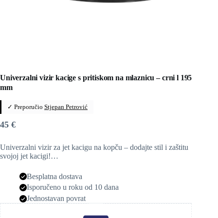
Univerzalni vizir kacige s pritiskom na mlaznicu – crni l 195
mm
✓ Preporučio
Stjepan Petrović
45
€
Univerzalni vizir za jet kacigu na kopču – dodajte stil i zaštitu
svojoj jet kacigi!…
Besplatna dostava
Isporučeno u roku od 10 dana
Jednostavan povrat