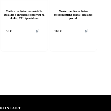
Muške crne ljetne motorističke
Muška ventilirana ljetna
rukavice s ekranom osjetljivim na
motociklistička jakna | crni aero
dodir | CE 1kp odobren
protok
vaj
Ovaj
🛒
🛒
50
€
160
€
roizvod
proizvod
ma
ima
iše
više
rijanti.
varijanti.
pcije
Opcije
e
se
ogu
mogu
dabrati
odabrati
a
na
ranici
stranici
roizvoda
proizvoda
KONTAKT