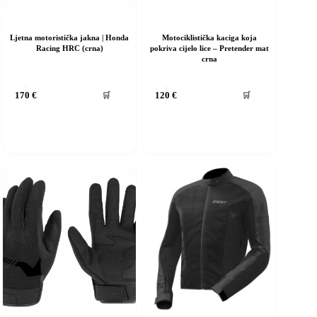
Ljetna motoristička jakna | Honda
Motociklistička kaciga koja
Racing HRC (crna)
pokriva cijelo lice – Pretender mat
crna
vaj
Ovaj
🛒
🛒
170
€
120
€
roizvod
proizvod
ma
ima
iše
više
rijanti.
varijanti.
pcije
Opcije
e
se
ogu
mogu
dabrati
odabrati
a
na
ranici
stranici
roizvoda
proizvoda