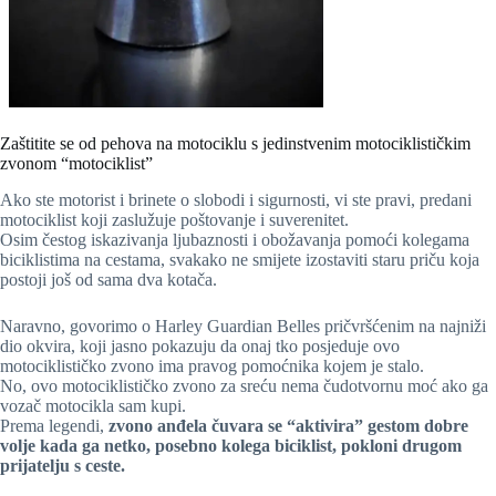
Zaštitite se od pehova na motociklu s jedinstvenim motociklističkim
zvonom “motociklist”
Ako ste motorist i brinete o slobodi i sigurnosti, vi ste pravi, predani
motociklist koji zaslužuje poštovanje i suverenitet.
Osim čestog iskazivanja ljubaznosti i obožavanja pomoći kolegama
biciklistima na cestama, svakako ne smijete izostaviti staru priču koja
postoji još od sama dva kotača.
Naravno, govorimo o Harley Guardian Belles pričvršćenim na najniži
dio okvira, koji jasno pokazuju da onaj tko posjeduje ovo
motociklističko zvono ima pravog pomoćnika kojem je stalo.
No, ovo motociklističko zvono za sreću nema čudotvornu moć ako ga
vozač motocikla sam kupi.
Prema legendi,
zvono anđela čuvara se “aktivira” gestom dobre
volje kada ga netko, posebno kolega biciklist, pokloni drugom
prijatelju s ceste.