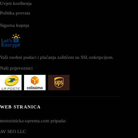
Uvjeti korištenja
Politika povrata
Sigurna kupnja
Vaši osobni podaci i plaćanja zaštićeni su SSL enkripcijom.
Naši prijevoznici
WEB STRANICA
motoristicka-oprema.com pripada:
AV SEO LLC