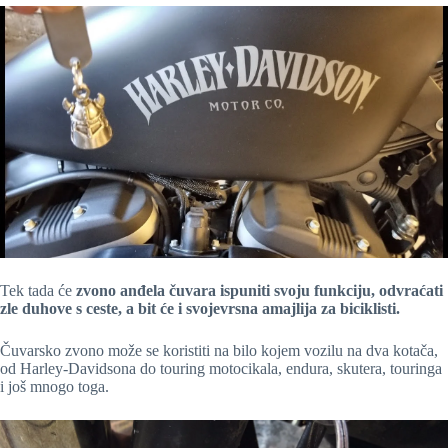
Tek tada će
zvono anđela čuvara ispuniti svoju funkciju, odvraćati
zle duhove s ceste, a bit će i svojevrsna amajlija za biciklisti.
Čuvarsko zvono može se koristiti na bilo kojem vozilu na dva kotača,
od Harley-Davidsona do touring motocikala, endura, skutera, touringa
i još mnogo toga.