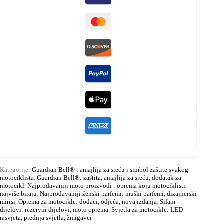
Kategorije:
Guardian Bell® : amajlija za sreću i simbol zaštite svakog
motociklista
,
Guardian Bell®: zaštita, amajlija za sreću, dodatak za
motocikl
,
Najprodavaniji moto proizvodi : oprema koju motociklisti
najviše biraju
,
Najprodavaniji ženski parfemi: muški parfemi, dizajnerski
mirisi
,
Oprema za motocikle: dodaci, odjeća, nova izdanja
,
Sifam
dijelovi: rezervni dijelovi, moto oprema
,
Svjetla za motocikle: LED
rasvjeta, prednja svjetla, žmigavci