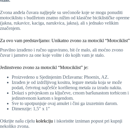
stalo.
Zvona anđela čuvara najljepše su srećonoše koje se mogu ponuditi
motociklistu s budžetom znatno nižim od klasične biciklističke opreme
(jakna, rukavice, kaciga, narukvica, jakna), ali s jednako velikim
značenjem.
Za ovo vam predstavljamo: Unikatno zvono za motocikl “Motociklist”
Pravilno izrađeno i ručno ugravirano, bit će malo, ali moćno zvono
čuvar i jamstvo za one koje volite i do kojih vam je stalo.
Jedinstveno zvono za motocikl “Motociklist” je:
Proizvedeno u Sjedinjenim Državama: Phoenix, AZ.
Izrađen je od izdržljivog kositra, legure metala koja se može
podati, četvrtog najčešće korištenog metala za izradu nakita.
Dolazi s privjeskom za ključeve, crnom baršunastom torbicom i
jedinstvenom kartom s legendom.
Sve to upotpunjuje ovaj amulet i čini ga izuzetnim darom.
Dimenzije: 1,5″ x 1″
Otkrijte našu cijelu
kolekciju
i iskoristite izniman popust pri kupnji
nekoliko zvona.