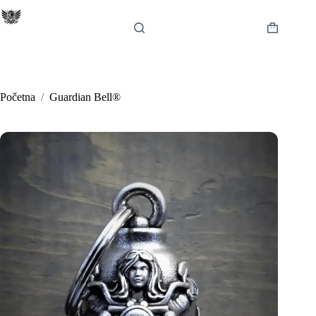
Preskoči
na
sadržaj
Košarica
Početna
/
Guardian Bell®