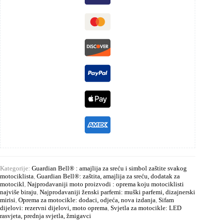
Kategorije:
Guardian Bell® : amajlija za sreću i simbol zaštite svakog
motociklista
,
Guardian Bell®: zaštita, amajlija za sreću, dodatak za
motocikl
,
Najprodavaniji moto proizvodi : oprema koju motociklisti
najviše biraju
,
Najprodavaniji ženski parfemi: muški parfemi, dizajnerski
mirisi
,
Oprema za motocikle: dodaci, odjeća, nova izdanja
,
Sifam
dijelovi: rezervni dijelovi, moto oprema
,
Svjetla za motocikle: LED
rasvjeta, prednja svjetla, žmigavci