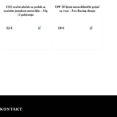
CO2 zračni uložak za prsluk sa
UPF 50 ljetni motociklistički grijač
zračnim jastukom motocikla – 33g
za vrat – Fox Racing dizajn
| 2 pakiranja
🛒
🛒
52
€
19
€
KONTAKT