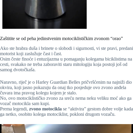
Zaštitite se od peha jedinstvenim motociklističkim zvonom “orao”
Ako ste hrabra duša i brinete o slobodi i sigurnosti, vi ste pravi, predani
motorist koji zaslužuje čast i čast.
Osim česte finoće i entuzijazma u pomaganju kolegama biciklistima na
cesti, svakako ne treba zaboraviti staru mitologiju koja postoji još od
samog dvotočkaša.
Naravno, riječ je o Harley Guardian Belles pričvršćenim na najniži dio
okvira, koji jasno pokazuju da onaj tko posjeduje ovo zvono anđela
čuvara ima pravog kolegu kojem je stalo.
No, ovo motociklističko zvono za sreću nema neku veliku moć ako ga
vozač motocikla sam kupi.
Prema legendi,
zvono motocikla
se “aktivira” gestom dobre volje kada
ga netko, osobito kolega motociklist, pokloni drugom vozaču.