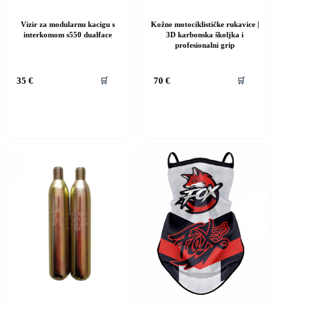
Vizir za modularnu kacigu s
Kožne motociklističke rukavice |
interkomom s550 dualface
3D karbonska školjka i
profesionalni grip
Ovaj
🛒
🛒
35
€
70
€
proizvod
ima
više
varijanti.
Opcije
se
mogu
odabrati
na
stranici
proizvoda