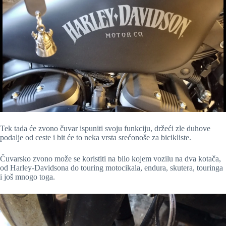
Tek tada će zvono čuvar ispuniti svoju funkciju, držeći zle duhove
podalje od ceste i bit će to neka vrsta srećonoše za bicikliste.
Čuvarsko zvono može se koristiti na bilo kojem vozilu na dva kotača,
od Harley-Davidsona do touring motocikala, endura, skutera, touringa
i još mnogo toga.