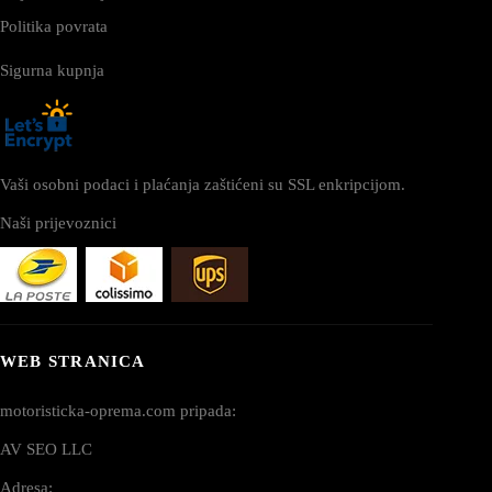
Politika povrata
Sigurna kupnja
Vaši osobni podaci i plaćanja zaštićeni su SSL enkripcijom.
Naši prijevoznici
WEB STRANICA
motoristicka-oprema.com pripada:
AV SEO LLC
Adresa: