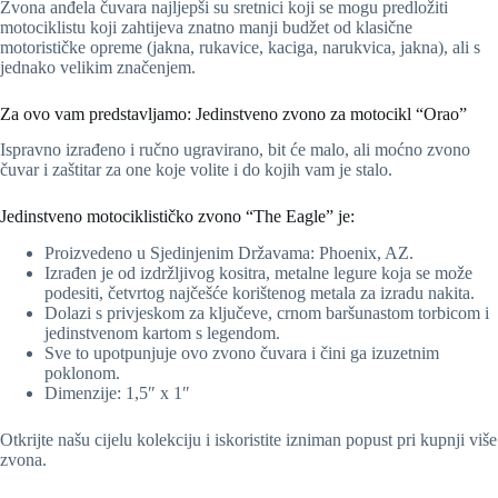
Zvona anđela čuvara najljepši su sretnici koji se mogu predložiti
motociklistu koji zahtijeva znatno manji budžet od klasične
motorističke opreme (jakna, rukavice, kaciga, narukvica, jakna), ali s
jednako velikim značenjem.
Za ovo vam predstavljamo: Jedinstveno zvono za motocikl “Orao”
Ispravno izrađeno i ručno ugravirano, bit će malo, ali moćno zvono
čuvar i zaštitar za one koje volite i do kojih vam je stalo.
Jedinstveno motociklističko zvono “The Eagle” je:
Proizvedeno u Sjedinjenim Državama: Phoenix, AZ.
Izrađen je od izdržljivog kositra, metalne legure koja se može
podesiti, četvrtog najčešće korištenog metala za izradu nakita.
Dolazi s privjeskom za ključeve, crnom baršunastom torbicom i
jedinstvenom kartom s legendom.
Sve to upotpunjuje ovo zvono čuvara i čini ga izuzetnim
poklonom.
Dimenzije: 1,5″ x 1″
Otkrijte našu cijelu kolekciju i iskoristite izniman popust pri kupnji više
zvona.