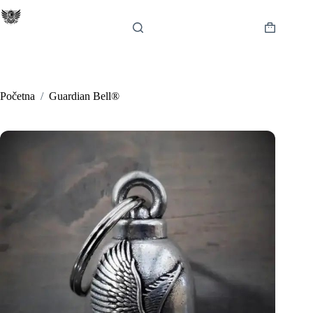
Preskoči
na
sadržaj
Košarica
Početna
/
Guardian Bell®