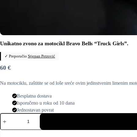
Unikatno zvono za motocikl Bravo Bells “Truck Girls”.
✓ Preporučio
Stjepan Petrović
60
€
Na motociklu, zaštitite se od loše sreće ovim jedinstvenim limenim mo
Besplatna dostava
Isporučeno u roku od 10 dana
Jednostavan povrat
Unikatno
zvono
za
motocikl
Bravo