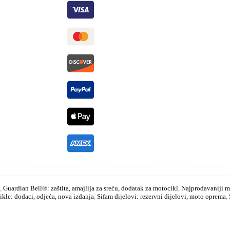
,
Guardian Bell®: zaštita, amajlija za sreću, dodatak za motocikl
,
Najprodavaniji mo
kle: dodaci, odjeća, nova izdanja
,
Sifam dijelovi: rezervni dijelovi, moto oprema
,