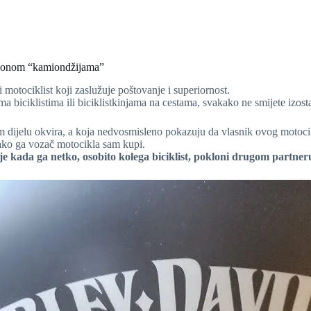
m zvonom “kamiondžijama”
ni motociklist koji zaslužuje poštovanje i superiornost.
a biciklistima ili biciklistkinjama na cestama, svakako ne smijete izost
 dijelu okvira, a koja nedvosmisleno pokazuju da vlasnik ovog motocikl
ako ga vozač motocikla sam kupi.
e kada ga netko, osobito kolega biciklist, pokloni drugom partneru