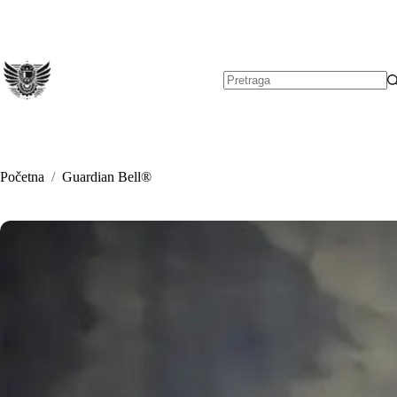
Preskoči
na
sadržaj
Nema
rezultata.
Početna
/
Guardian Bell®