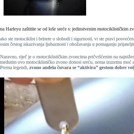
na Harleyu zaštitite se od loše sreće s: jedinstvenim motociklistički
ako ste motociklist i brinete o slobodi i sigurnosti, vi ste pravi posveće
osim čestog iskazivanja ljubaznosti i obožavanja u pomaganju prijateljim
Naravno, riječ je o motociklističkim zvoncima pričvršćenim na najnižem
međutim ovo motociklističko zvono donosi sreću, nema izuzetnu moć 
Prema legendi,
zvono anđela čuvara se “aktivira” gestom dobre volj