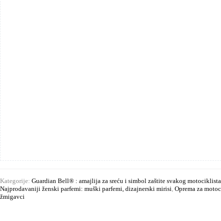
Bells
"Truck
Girls".
količina
Kategorije:
Guardian Bell® : amajlija za sreću i simbol zaštite svakog motociklista
Najprodavaniji ženski parfemi: muški parfemi, dizajnerski mirisi
,
Oprema za motoci
žmigavci