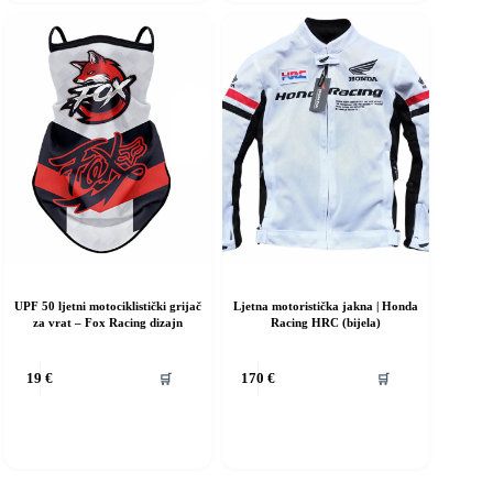
e
se
ogu
mogu
dabrati
odabrati
a
na
ranici
stranici
roizvoda
proizvoda
UPF 50 ljetni motociklistički grijač
Ljetna motoristička jakna | Honda
za vrat – Fox Racing dizajn
Racing HRC (bijela)
Ovaj
🛒
🛒
19
€
170
€
proizvod
ima
više
varijanti.
Opcije
se