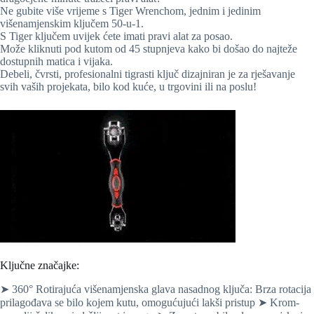
Ne gubite više vrijeme s Tiger Wrenchom, jednim i jedinim
višenamjenskim ključem 50-u-1.
S Tiger ključem uvijek ćete imati pravi alat za posao.
Može kliknuti pod kutom od 45 stupnjeva kako bi došao do najteže
dostupnih matica i vijaka.
Debeli, čvrsti, profesionalni tigrasti ključ dizajniran je za rješavanje
svih vaših projekata, bilo kod kuće, u trgovini ili na poslu!
Ključne značajke:
➤ 360° Rotirajuća višenamjenska glava nasadnog ključa: Brza rotacija
prilagođava se bilo kojem kutu, omogućujući lakši pristup ➤ Krom-