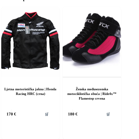
Ljetna motoristička jakna | Honda
Ženska međusezonska
Racing HRC (crna)
motociklistička obuća | Ride4x™
Flamestep crvena
vaj
Ovaj
🛒
🛒
170
€
180
€
roizvod
proizvod
ma
ima
iše
više
rijanti.
varijanti.
pcije
Opcije