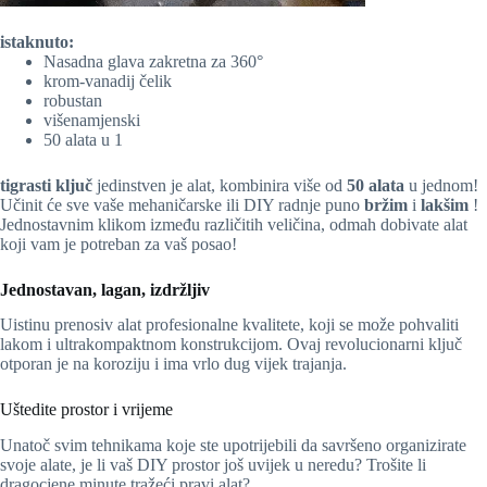
istaknuto:
Nasadna glava zakretna za 360°
krom-vanadij čelik
robustan
višenamjenski
50 alata u 1
tigrasti ključ
jedinstven je alat, kombinira više od
50 alata
u jednom!
Učinit će sve vaše mehaničarske ili DIY radnje puno
bržim
i
lakšim
!
Jednostavnim klikom između različitih veličina, odmah dobivate alat
koji vam je potreban za vaš posao!
Jednostavan, lagan, izdržljiv
Uistinu prenosiv alat profesionalne kvalitete, koji se može pohvaliti
lakom i ultrakompaktnom konstrukcijom. Ovaj revolucionarni ključ
otporan je na koroziju i ima vrlo dug vijek trajanja.
Uštedite prostor i vrijeme
Unatoč svim tehnikama koje ste upotrijebili da savršeno organizirate
svoje alate, je li vaš DIY prostor još uvijek u neredu? Trošite li
dragocjene minute tražeći pravi alat?