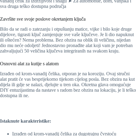
vanadij čelik za izdržljivost i snagu ➤ Za automobile, dom, vanjska i
sva druga teško dostupna područja
Završite sve svoje poslove okretanjem ključa
Bilo da se radi o zatezanju i otpuštanju matice, vijke i bilo koje druge
dijelove, tigrasti ključ zamjenjuje sve vaše ključeve. Je li dio napuknut
ili oštećen? Nema problema. Bez obzira na oblik ili veličinu, nijedan
dio mu neće odoljeti! Jednostavno pronađite alat koji vam je potreban
zahvaljujući 50 veličina ključeva integriranih na svakom kraju.
Osnovni alat za kutije s alatom
Izrađen od krom-vanadij čelika, otporan je na koroziju. Ovaj stručni
alat pratit će vas besprijekorno tijekom cijelog posla. Bez obzira na kut
dijela ili gdje se nalazi, djelujte u tren oka. Okretna glava omogućuje
DIY entuzijastima da nastave s radom bez obzira na lokaciju, je li teško
dostupna ili ne.
Istaknute karakteristike:
Izrađen od krom-vanadij čelika za dugotrajnu čvrstoću