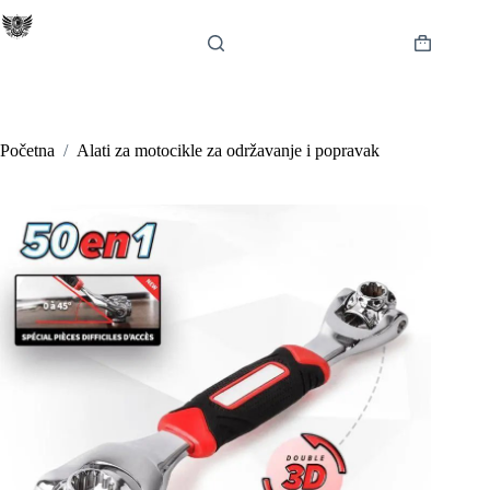
Preskoči
na
sadržaj
Košarica
Početna
/
Alati za motocikle za održavanje i popravak