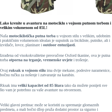
Lako krenite u avanturu na motociklu s vojnom putnom torbom i
velikim volumenom od 85L!
Naša
motociklistička putna torba
u vojnom stilu s velikim, udobnim
i praktičnim volumenom idealan je suputnik za bicikliste, putnike, ali i
izviđače, lovce, planinare i
outdoor entuzijasti
.
Izrađena od visokokvalitetne presvučene Oxford tkanine, ova je putna
torba
otporna na trganje, vremenske uvjete
i trošenje.
Ovaj
ruksak u vojnom stilu
ima dvije mekane, podesive naramenice,
bočnu ručku za nošenje i zatvaranje na karabin.
Rksak ima
veliki kapacitet od 85 litara
tako da možete ponijeti sve
što vam je potrebno za vaše avanture na otvorenom.
Veliki glavni pretinac može se koristiti za spremanje glomaznih
predmeta, a mali bočni džep pruža dodatni prostor za sigurno i