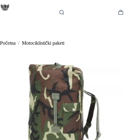
Preskoči
na
sadržaj
Košarica
Početna
/
Motociklistički paketi