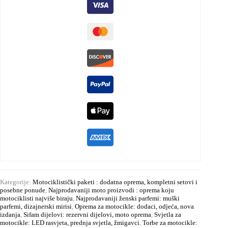
Kategorije:
Motociklistički paketi : dodatna oprema, kompletni setovi i
posebne ponude
,
Najprodavaniji moto proizvodi : oprema koju
motociklisti najviše biraju
,
Najprodavaniji ženski parfemi: muški
parfemi, dizajnerski mirisi
,
Oprema za motocikle: dodaci, odjeća, nova
izdanja
,
Sifam dijelovi: rezervni dijelovi, moto oprema
,
Svjetla za
motocikle: LED rasvjeta, prednja svjetla, žmigavci
,
Torbe za motocikle: