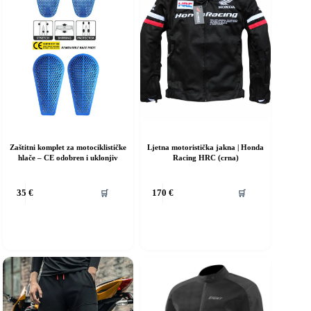
Zaštitni komplet za motociklističke
Ljetna motoristička jakna | Honda
hlače – CE odobren i uklonjiv
Racing HRC (crna)
Ovaj
🛒
🛒
35
€
170
€
proizvod
ima
više
varijanti.
Opcije
se
mogu
odabrati
na
stranici