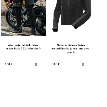
proizvoda
Ljetne motociklističke hlače +
Muška ventilirana ljetna
kratke hlače CE2 | rider-flex™
motociklistička jakna | crni aero
protok
vaj
Ovaj
🛒
🛒
150
€
160
€
roizvod
proizvod
ma
ima
iše
više
rijanti.
varijanti.
pcije
Opcije
e
se
ogu
mogu
dabrati
odabrati
a
na
ranici
stranici