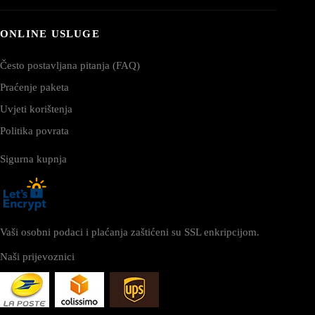
ONLINE USLUGE
Često postavljana pitanja (FAQ)
Praćenje paketa
Uvjeti korištenja
Politika povrata
Sigurna kupnja
Vaši osobni podaci i plaćanja zaštićeni su SSL enkripcijom.
Naši prijevoznici