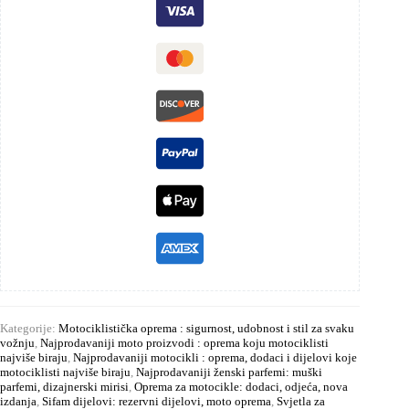
Kategorije:
Motociklistička oprema : sigurnost, udobnost i stil za svaku
vožnju
,
Najprodavaniji moto proizvodi : oprema koju motociklisti
najviše biraju
,
Najprodavaniji motocikli : oprema, dodaci i dijelovi koje
motociklisti najviše biraju
,
Najprodavaniji ženski parfemi: muški
parfemi, dizajnerski mirisi
,
Oprema za motocikle: dodaci, odjeća, nova
izdanja
,
Sifam dijelovi: rezervni dijelovi, moto oprema
,
Svjetla za