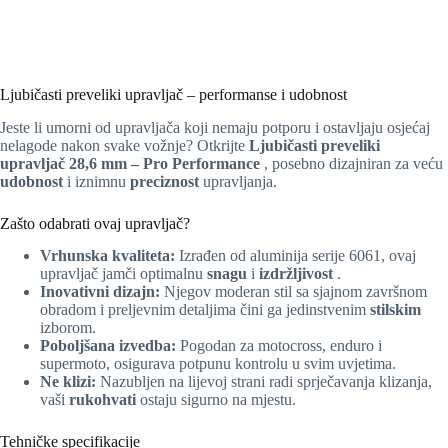
Ljubičasti preveliki upravljač – performanse i udobnost
Jeste li umorni od upravljača koji nemaju potporu i ostavljaju osjećaj
nelagode nakon svake vožnje? Otkrijte
Ljubičasti preveliki
upravljač 28,6 mm – Pro Performance
, posebno dizajniran za veću
udobnost
i iznimnu
preciznost
upravljanja.
Zašto odabrati ovaj upravljač?
Vrhunska kvaliteta:
Izrađen od aluminija serije 6061, ovaj
upravljač jamči optimalnu
snagu
i
izdržljivost
.
Inovativni dizajn:
Njegov moderan stil sa sjajnom završnom
obradom i preljevnim detaljima čini ga jedinstvenim
stilskim
izborom.
Poboljšana izvedba:
Pogodan za motocross, enduro i
supermoto, osigurava potpunu kontrolu u svim uvjetima.
Ne klizi:
Nazubljen na lijevoj strani radi sprječavanja klizanja,
vaši
rukohvati
ostaju sigurno na mjestu.
Tehničke specifikacije