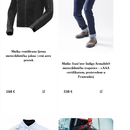
Muška ventilirana ljetna
motociklistička jakna | crni aero
protok
Muške Jean’ster Indigo Armalith®
motociklističke traperice – s AAA
certifikatom, proizvedene u
Francuskoj
vaj
🛒
🛒
160
€
330
€
roizvod
ma
iše
rijanti.
pcije
e
ogu
dabrati