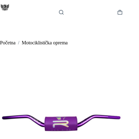
Preskoči
na
sadržaj
Košarica
Početna
/
Motociklistička oprema