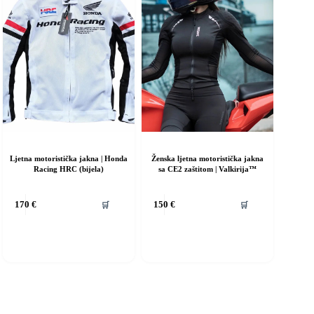
a
ranici
roizvoda
Ljetna motoristička jakna | Honda
Ženska ljetna motoristička jakna
Racing HRC (bijela)
sa CE2 zaštitom | Valkirija™
vaj
Ovaj
🛒
🛒
170
€
150
€
roizvod
proizvod
ma
ima
iše
više
rijanti.
varijanti.
pcije
Opcije
e
se
ogu
mogu
dabrati
odabrati
a
na