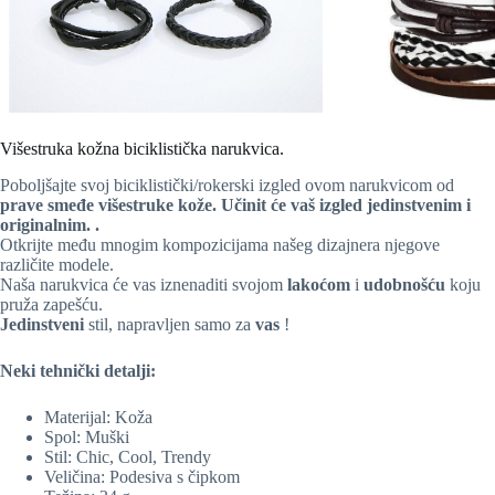
Višestruka kožna biciklistička narukvica.
Poboljšajte svoj biciklistički/rokerski izgled ovom narukvicom od
prave smeđe višestruke kože. Učinit će vaš izgled jedinstvenim i
originalnim.
.
Otkrijte među mnogim kompozicijama našeg dizajnera njegove
različite modele.
Naša narukvica će vas iznenaditi svojom
lakoćom
i
udobnošću
koju
pruža zapešću.
Jedinstveni
stil, napravljen samo za
vas
!
Neki tehnički detalji:
Materijal: Koža
Spol: Muški
Stil: Chic, Cool, Trendy
Veličina: Podesiva s čipkom