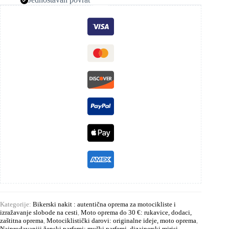
Kategorije:
Bikerski nakit : autentična oprema za motocikliste i
izražavanje slobode na cesti
,
Moto oprema do 30 €: rukavice, dodaci,
zaštitna oprema
,
Motociklistički darovi: originalne ideje, moto oprema
,
Najprodavaniji ženski parfemi: muški parfemi, dizajnerski mirisi
,