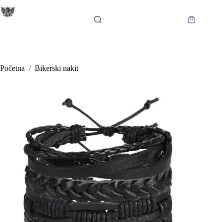
Preskoči
na
sadržaj
Košarica
Početna
/
Bikerski nakit