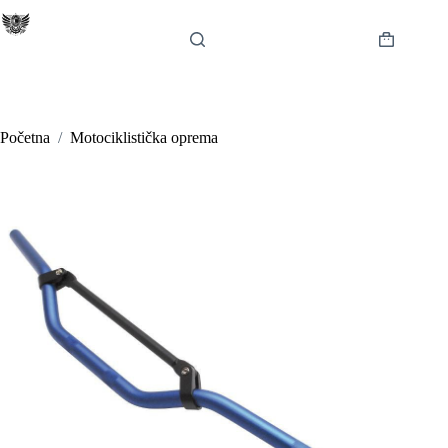
Preskoči
na
sadržaj
Košarica
Početna
/
Motociklistička oprema