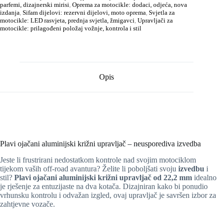
parfemi, dizajnerski mirisi
,
Oprema za motocikle: dodaci, odjeća, nova
izdanja
,
Sifam dijelovi: rezervni dijelovi, moto oprema
,
Svjetla za
motocikle: LED rasvjeta, prednja svjetla, žmigavci
,
Upravljači za
motocikle: prilagođeni položaj vožnje, kontrola i stil
Opis
Plavi ojačani aluminijski križni upravljač – neusporediva izvedba
Jeste li frustrirani nedostatkom kontrole nad svojim motociklom
tijekom vaših off-road avantura? Želite li poboljšati svoju
izvedbu
i
stil?
Plavi ojačani aluminijski križni upravljač od 22,2 mm
idealno
je rješenje za entuzijaste na dva kotača. Dizajniran kako bi ponudio
vrhunsku kontrolu i odvažan izgled, ovaj upravljač je savršen izbor za
zahtjevne vozače.