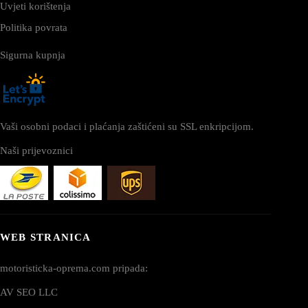
Uvjeti korištenja
Politika povrata
Sigurna kupnja
Vaši osobni podaci i plaćanja zaštićeni su SSL enkripcijom.
Naši prijevoznici
WEB STRANICA
motoristicka-oprema.com pripada:
AV SEO LLC