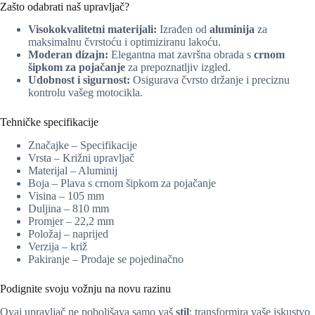
Zašto odabrati naš upravljač?
Visokokvalitetni materijali:
Izrađen od
aluminija
za
maksimalnu čvrstoću i optimiziranu lakoću.
Moderan dizajn:
Elegantna mat završna obrada s
crnom
šipkom za pojačanje
za prepoznatljiv izgled.
Udobnost i sigurnost:
Osigurava čvrsto držanje i preciznu
kontrolu vašeg motocikla.
Tehničke specifikacije
Značajke – Specifikacije
Vrsta – Križni upravljač
Materijal – Aluminij
Boja – Plava s crnom šipkom za pojačanje
Visina – 105 mm
Duljina – 810 mm
Promjer – 22,2 mm
Položaj – naprijed
Verzija – križ
Pakiranje – Prodaje se pojedinačno
Podignite svoju vožnju na novu razinu
Ovaj upravljač ne poboljšava samo vaš
stil
; transformira vaše iskustvo