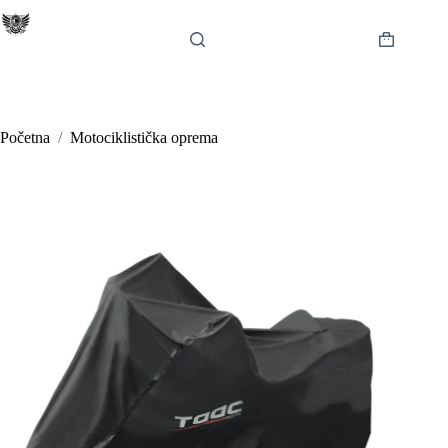
Preskoči
na
sadržaj
Košarica
Početna
/
Motociklistička oprema