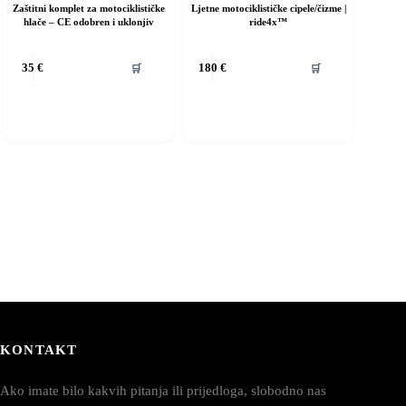
Zaštitni komplet za motociklističke
Ljetne motociklističke cipele/čizme |
hlače – CE odobren i uklonjiv
ride4x™
Ovaj
🛒
🛒
35
€
180
€
proizvod
ima
više
varijanti.
Opcije
se
mogu
odabrati
na
stranici
proizvoda
KONTAKT
Ako imate bilo kakvih pitanja ili prijedloga, slobodno nas