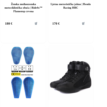
Ženska međusezonska
Ljetna motoristička jakna | Honda
motociklistička obuća | Ride4x™
Racing HRC
Flamestep crvena
vaj
Ovaj
🛒
🛒
180
€
170
€
roizvod
proizvod
ma
ima
iše
više
rijanti.
varijanti.
pcije
Opcije
e
se
ogu
mogu
dabrati
odabrati
a
na
ranici
stranici
roizvoda
proizvoda