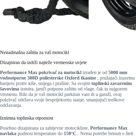
Nenadmašna zaštita za vaš motocikl
Dizajniran da izdrži najteže vremenske uvjete
Performance Max pokrivač za motocikl
izrađen je od
5000 mm
vodootporne 300D poliesterske Oxford tkanine
, pružajući izuzetnu
barijeru protiv kiše, snijega i prašine. Sa svojim
toplinski zavarenim
šavovima
iznutra, jamči potpunu zaštitu od vlage, čak iu najgorem
vremenu. Bilo da je vaš motocikl parkiran vani ili u garaži, ovaj
pokrivač održava svoje besprijekorno stanje, smanjujući troškove
održavanja.
Iznimna toplinska otpornost
Posebno dizajnirana za zahtjevne motocikliste,
Performance Max
navlaka
podnosi temperature do
150°C
. Nema potrebe brinuti o šteti