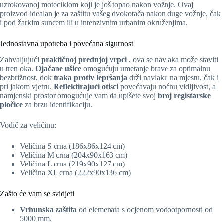
uzrokovanoj motociklom koji je još topao nakon vožnje. Ovaj
proizvod idealan je za zaštitu vašeg dvokotača nakon duge vožnje, čak
i pod žarkim suncem ili u intenzivnim urbanim okruženjima.
Jednostavna upotreba i povećana sigurnost
Zahvaljujući
praktičnoj prednjoj vrpci
, ova se navlaka može staviti
u tren oka.
Ojačane ušice
omogućuju umetanje brave za optimalnu
bezbrižnost, dok
traka protiv lepršanja
drži navlaku na mjestu, čak i
pri jakom vjetru.
Reflektirajući otisci
povećavaju noćnu vidljivost, a
namjenski prostor omogućuje vam da upišete svoj
broj registarske
pločice
za brzu identifikaciju.
Vodič za veličinu:
Veličina S crna (186x86x124 cm)
Veličina M crna (204x90x163 cm)
Veličina L crna (219x90x127 cm)
Veličina XL crna (222x90x136 cm)
Zašto će vam se svidjeti
Vrhunska zaštita
od elemenata s ocjenom vodootpornosti od
5000 mm.