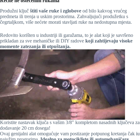
Recite ne oštećenim rukama
Produžni ključ
štiti vaše ruke i zglobove
od bilo kakvog vrućeg
predmeta ili trenja u uskim prostorima. Zahvaljujući produžetku s
čegrtaljkom, više nećete morati stavljati ruke na nedostupna mjesta.
Redovito korišten u industriji ili garažama, to je alat koji je savršeno
prikladan za sve mehaničke ili DIY radove
koji zahtijevaju visoke
momente zatezanja ili otpuštanja.
Koristite nastavak ključa s vašim 3/8″ kompletom nasadnih ključeva za
dodavanje 20 cm dosega!
Ovaj genijalni alat omogućuje vam postizanje potpunog kretanja čak iu
najužim prostorima.
Idealno za motocikliste ili automehaničare.