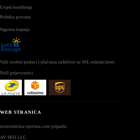
Uvjeti korištenja
Politika povrata
Sigurna kupnja
Vaši osobni podaci i plaćanja zaštićeni su SSL enkripcijom.
Naši prijevoznici
WEB STRANICA
motoristicka-oprema.com pripada:
AV SEO LLC