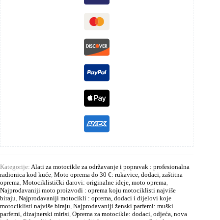
Kategorije:
Alati za motocikle za održavanje i popravak : profesionalna
radionica kod kuće
,
Moto oprema do 30 €: rukavice, dodaci, zaštitna
oprema
,
Motociklistički darovi: originalne ideje, moto oprema
,
Najprodavaniji moto proizvodi : oprema koju motociklisti najviše
biraju
,
Najprodavaniji motocikli : oprema, dodaci i dijelovi koje
motociklisti najviše biraju
,
Najprodavaniji ženski parfemi: muški
parfemi, dizajnerski mirisi
,
Oprema za motocikle: dodaci, odjeća, nova