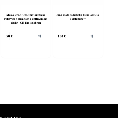
Muške crne ljetne motorističke
Puno motociklističko kišno odijelo |
rukavice s ekranom osjetljivim na
r-defender™
dodir | CE 1kp odobren
vaj
Ovaj
🛒
🛒
50
€
150
€
roizvod
proizvod
ma
ima
iše
više
rijanti.
varijanti.
pcije
Opcije
e
se
ogu
mogu
dabrati
odabrati
a
na
ranici
stranici
roizvoda
proizvoda
KONTAKT