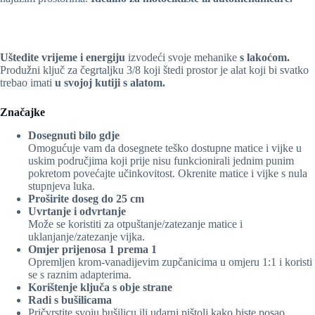
Uštedite vrijeme i energiju
izvodeći svoje mehanike
s lakoćom.
Produžni ključ za čegrtaljku 3/8 koji štedi prostor je alat koji bi svatko
trebao imati
u svojoj kutiji s alatom.
Značajke
Dosegnuti bilo gdje
Omogućuje vam da dosegnete teško dostupne matice i vijke u
uskim područjima koji prije nisu funkcionirali jednim punim
pokretom povećajte učinkovitost. Okrenite matice i vijke s nula
stupnjeva luka.
Proširite doseg do 25 cm
Uvrtanje i odvrtanje
Može se koristiti za otpuštanje/zatezanje matice i
uklanjanje/zatezanje vijka.
Omjer prijenosa 1 prema 1
Opremljen krom-vanadijevim zupčanicima u omjeru 1:1 i koristi
se s raznim adapterima.
Korištenje ključa s obje strane
Radi s bušilicama
Pričvrstite svoju bušilicu ili udarni pištolj kako biste posao