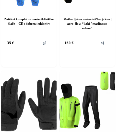
Zaštitni komplet za motociklističke
Muška ljetna motoristička jakna |
hlače – CE odobren i uklonjiv
aero-flow “kaki / maslinasto
zelena”
Ovaj
🛒
🛒
35
€
160
€
proizvod
ima
više
varijanti.
Opcije
se
mogu
odabrati
na
stranici
proizvoda