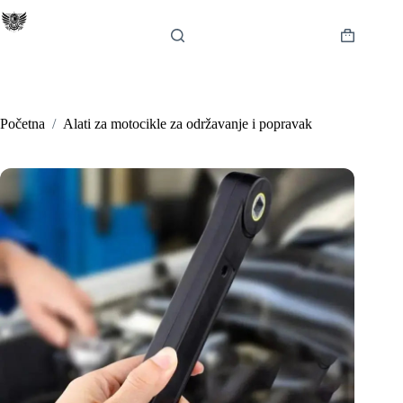
Preskoči
na
sadržaj
Košarica
Početna
/
Alati za motocikle za održavanje i popravak