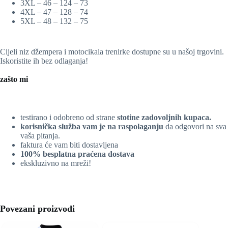
3XL – 46 – 124 – 73
4XL – 47 – 128 – 74
5XL – 48 – 132 – 75
Cijeli niz džempera i motocikala trenirke dostupne su u našoj trgovini.
Iskoristite ih bez odlaganja!
zašto mi
testirano i odobreno od strane
stotine zadovoljnih kupaca.
korisnička služba vam je na raspolaganju
da odgovori na sva
vaša pitanja.
faktura će vam biti dostavljena
100% besplatna praćena dostava
ekskluzivno na mreži!
Povezani proizvodi