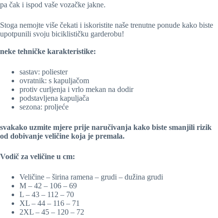
pa čak i ispod vaše vozačke jakne.
Stoga nemojte više čekati i iskoristite naše trenutne ponude kako biste
upotpunili svoju biciklističku garderobu!
neke tehničke karakteristike:
sastav: poliester
ovratnik: s kapuljačom
protiv curljenja i vrlo mekan na dodir
podstavljena kapuljača
sezona: proljeće
svakako uzmite mjere prije naručivanja kako biste smanjili rizik
od dobivanje veličine koja je premala.
Vodič za veličine u cm:
Veličine – širina ramena – grudi – dužina grudi
M – 42 – 106 – 69
L – 43 – 112 – 70
XL – 44 – 116 – 71
2XL – 45 – 120 – 72