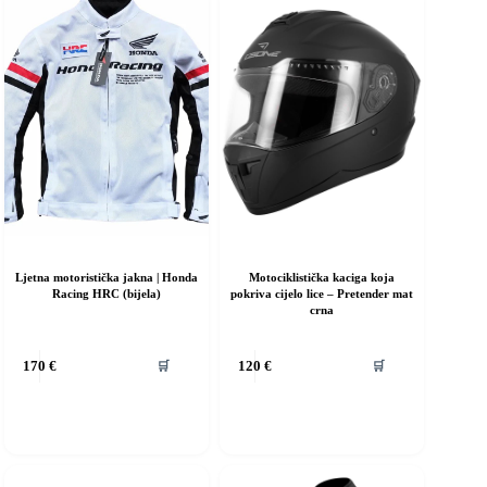
Ljetna motoristička jakna | Honda
Motociklistička kaciga koja
Racing HRC (bijela)
pokriva cijelo lice – Pretender mat
crna
vaj
Ovaj
🛒
🛒
170
€
120
€
roizvod
proizvod
ma
ima
iše
više
rijanti.
varijanti.
pcije
Opcije
e
se
ogu
mogu