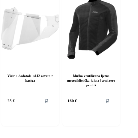
dabrati
odabrati
a
na
ranici
stranici
roizvoda
proizvoda
Vizir + dodatak | s442 osveta r
Muška ventilirana ljetna
kaciga
motociklistička jakna | crni aero
protok
Ovaj
🛒
🛒
25
€
160
€
proizvod
ima
više
varijanti.
Opcije
se
mogu