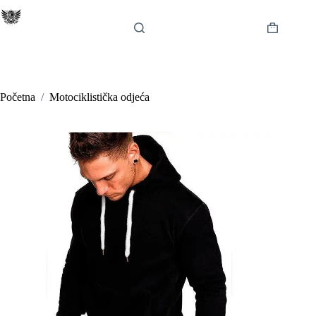
Preskoči
na
sadržaj
Košarica
Početna
/
Motociklistička odjeća