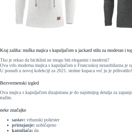
Kraj zaliha: muška majica s kapuljačom u jackard stilu za moderan i to
Tko je rekao da biciklisti ne mogu biti elegantni i moderni?
Ova vrlo moderna majica s kapuljačom u Francuskoj nezaobilazna je opre
U ponudi u novoj kolekciji za 2021. stotine kupaca već ju je prihvatilo!
Bezvremenski izgled
Ova majica s kapuljačom dizajnirana je do najsitnijeg detalja za zapanjuj
tražite.
neke značajke
sastav:
vrhunski poliester
pristajanje:
uobičajeno
kapuljača:
da