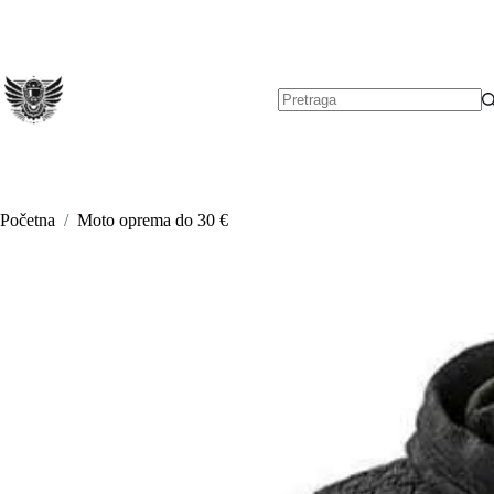
Preskoči
na
sadržaj
Nema
rezultata.
Početna
/
Moto oprema do 30 €