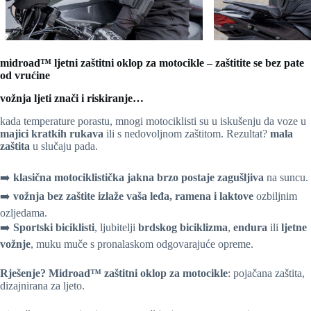
midroad™ ljetni zaštitni oklop za motocikle – zaštitite se bez pate
od vrućine
vožnja ljeti znači i riskiranje…
kada temperature porastu, mnogi motociklisti su u iskušenju da voze u
majici kratkih rukava
ili s nedovoljnom zaštitom. Rezultat?
mala
zaštita
u slučaju pada.
➡️
klasična motociklistička jakna brzo postaje zagušljiva
na suncu.
➡️
vožnja bez zaštite izlaže vaša leđa, ramena i laktove
ozbiljnim
ozljedama.
➡️
Sportski biciklisti
, ljubitelji
brdskog biciklizma
,
endura
ili
ljetne
vožnje
, muku muče s pronalaskom odgovarajuće opreme.
Rješenje?
Midroad™ zaštitni oklop za motocikle
: pojačana zaštita,
dizajnirana za ljeto.