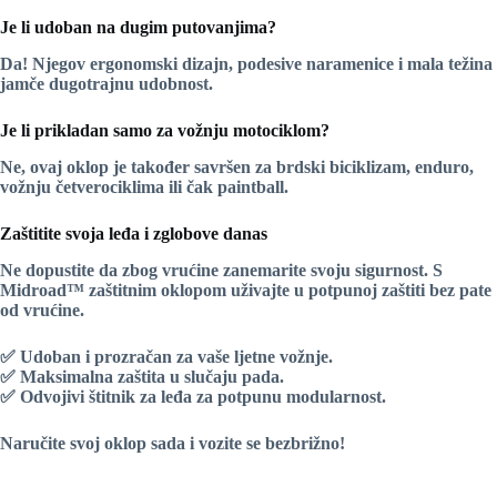
Je li udoban na dugim putovanjima?
Da! Njegov ergonomski dizajn, podesive naramenice i mala težina
jamče
dugotrajnu udobnost
.
Je li prikladan samo za vožnju motociklom?
Ne, ovaj oklop je također savršen za
brdski biciklizam
,
enduro
,
vožnju četverociklima
ili čak
paintball
.
Zaštitite svoja leđa i zglobove danas
Ne dopustite da zbog vrućine zanemarite svoju sigurnost. S
Midroad™ zaštitnim oklopom
uživajte u potpunoj zaštiti bez pate
od vrućine.
✅
Udoban i prozračan
za vaše ljetne vožnje.
✅
Maksimalna zaštita
u slučaju pada.
✅
Odvojivi štitnik za leđa
za potpunu modularnost.
Naručite svoj oklop sada i vozite se bezbrižno!