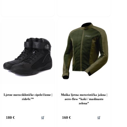
iše
arijanti.
pcije
e
ogu
dabrati
a
tranici
roizvoda
Ljetne motociklističke cipele/čizme |
Muška ljetna motoristička jakna |
ride4x™
aero-flow “kaki / maslinasto
zelena”
vaj
Ovaj
🛒
🛒
180
€
160
€
roizvod
proizvod
ma
ima