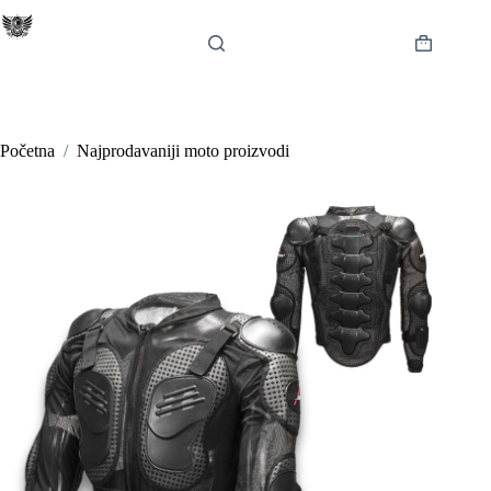
Preskoči
na
sadržaj
Košarica
Početna
/
Najprodavaniji moto proizvodi