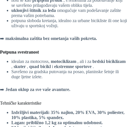
nosi se kao
pripijeni prsluk
, s remenima za podešavanje koji
se savršeno prilagođavaju vašem obliku tijela.
uklonjivi štitnik za leđa
omogućuje vam podešavanje zaštite
prema vašim potrebama.
potpuna sloboda kretanja, idealno za urbane bicikliste ili one koji
uživaju u sportskoj vožnji.
➡️
maksimalna zaštita bez ometanja vaših pokreta.
Potpuna svestranost
idealan za motocross,
motociklizam
, ali i za
brdski biciklizam
,
skuter
,
quad bicikl
i
ekstremne sportove
.
Savršeno za gradska putovanja na posao, planinske šetnje ili
duge ljetne izlete.
➡️
Jedan oklop za sve vaše avanture.
Tehničke karakteristike
Izdržljivi materijali: 35% najlon, 20% EVA, 30% poliester,
10% plastika, 5% spandex.
Lagan: približno
1,2 kg
za optimalnu udobnost.