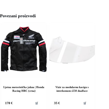
Povezani proizvodi
Ljetna motoristička jakna | Honda
Vizir za modularnu kacigu s
Racing HRC (crna)
interkomom s550 dualface
vaj
🛒
🛒
170
€
35
€
roizvod
ma