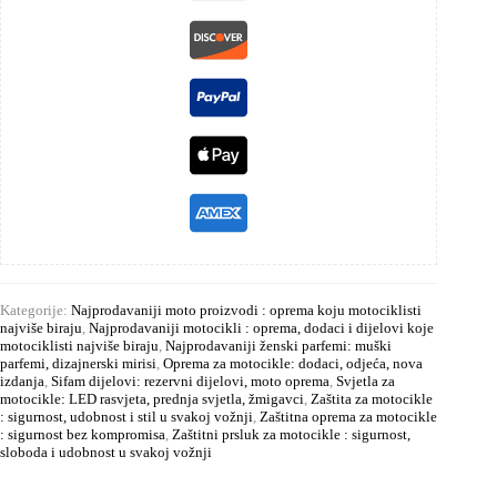
Kategorije:
Najprodavaniji moto proizvodi : oprema koju motociklisti
najviše biraju
,
Najprodavaniji motocikli : oprema, dodaci i dijelovi koje
motociklisti najviše biraju
,
Najprodavaniji ženski parfemi: muški
parfemi, dizajnerski mirisi
,
Oprema za motocikle: dodaci, odjeća, nova
izdanja
,
Sifam dijelovi: rezervni dijelovi, moto oprema
,
Svjetla za
motocikle: LED rasvjeta, prednja svjetla, žmigavci
,
Zaštita za motocikle
: sigurnost, udobnost i stil u svakoj vožnji
,
Zaštitna oprema za motocikle
: sigurnost bez kompromisa
,
Zaštitni prsluk za motocikle : sigurnost,
sloboda i udobnost u svakoj vožnji