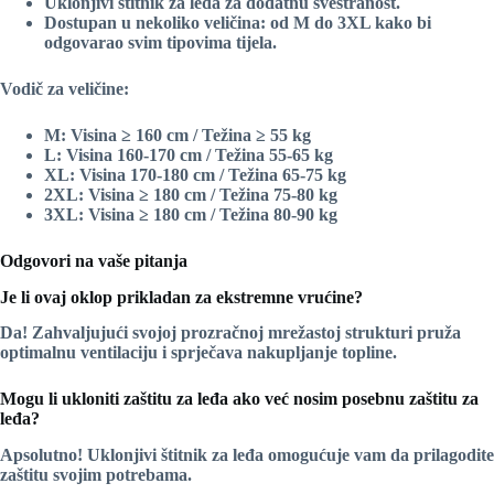
Uklonjivi štitnik za leđa
za dodatnu svestranost.
Dostupan u nekoliko veličina: od
M
do
3XL
kako bi
odgovarao svim tipovima tijela.
Vodič za veličine
:
M
: Visina ≥ 160 cm / Težina ≥ 55 kg
L
: Visina 160-170 cm / Težina 55-65 kg
XL
: Visina 170-180 cm / Težina 65-75 kg
2XL
: Visina ≥ 180 cm / Težina 75-80 kg
3XL
: Visina ≥ 180 cm / Težina 80-90 kg
Odgovori na vaše pitanja
Je li ovaj oklop prikladan za ekstremne vrućine?
Da! Zahvaljujući svojoj
prozračnoj mrežastoj strukturi
pruža
optimalnu ventilaciju i sprječava nakupljanje topline.
Mogu li ukloniti zaštitu za leđa ako već nosim posebnu zaštitu za
leđa?
Apsolutno!
Uklonjivi štitnik za leđa
omogućuje vam da prilagodite
zaštitu svojim potrebama.