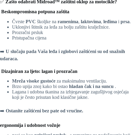
✅
Zašto odabrati Midroad™ zaštitni oklop za motocikle?
️
Beskompromisna potpuna zaštita
Čvrste
PVC
školjke na
ramenima
,
laktovima
,
leđima
i
prsa
.
Uklonjivi štitnik za leđa za bolju zaštitu kralježnice.
Prozračni prsluk
Pristupačna cijena
➡️
U slučaju pada Vaša leđa i zglobovi zaštićeni su od snažnih
udaraca.
️
Dizajniran za ljeto: lagan i prozračan
Mreža visoke gustoće
za maksimalnu ventilaciju.
Brzo upija znoj kako bi ostao
hladan čak i na suncu
.
Lagana i udobna tkanina za izbjegavanje zagušljivog osjećaja
koji je često prisutan kod klasične jakne.
➡️
Ostanite zaštićeni bez pate od vrućine.
ergonomija i udobnost vožnje