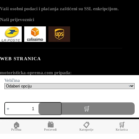
Vaši osobni podaci i plaćanja zaštićeni su SSL enkripcijom.
Naši prijevoznici
WEB STRANICA
motoristicka-oprema.com pripada:
Veličina
AV SEO LLC
Adresa:
Motocross
1111B S Governors Ave STE 40127
zaštitni
Dover, DE 19904
prsluk
|
USA
🏠
🛍️
📋
🛒
midroad™
količina
Početna
Proizvodi
Kategorije
Košarica