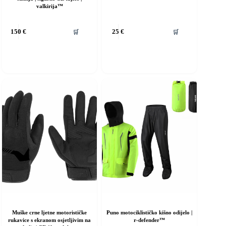
valkirija™
vaj
🛒
🛒
150
€
25
€
roizvod
ma
iše
rijanti.
pcije
e
ogu
dabrati
a
ranici
roizvoda
Muške crne ljetne motorističke
Puno motociklističko kišno odijelo |
rukavice s ekranom osjetljivim na
r-defender™