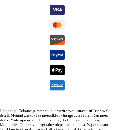
Kategorije:
Dekoracija motocikla : izrazite svoju strast i stil kroz svaki
detalj
,
Metalni znakovi za motocikle : vintage duh i autentičan moto
dekor
,
Moto oprema do 30 €: rukavice, dodaci, zaštitna oprema
,
Motociklistički darovi: originalne ideje, moto oprema
,
Najprodavaniji
ženski parfemi: muški parfemi, dizajnerski mirisi
,
Oprema Route 66 :