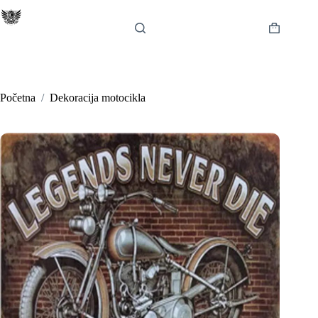
Preskoči
na
sadržaj
Košarica
Početna
/
Dekoracija motocikla