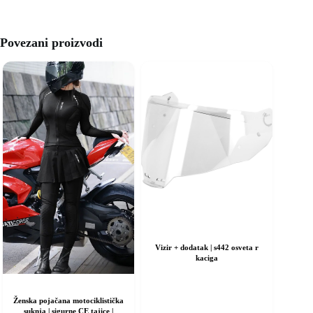
Povezani proizvodi
Vizir + dodatak | s442 osveta r
kaciga
Ženska pojačana motociklistička
suknja | sigurne CE tajice |