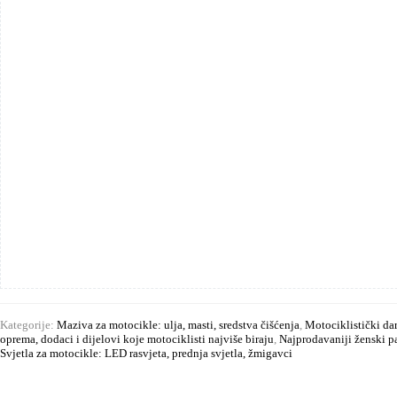
plastike
i
kože
100%
prirodni
sprej
500
ml
(prodaje
se
zasebno)
količina
Kategorije:
Maziva za motocikle: ulja, masti, sredstva čišćenja
,
Motociklistički da
oprema, dodaci i dijelovi koje motociklisti najviše biraju
,
Najprodavaniji ženski pa
Svjetla za motocikle: LED rasvjeta, prednja svjetla, žmigavci