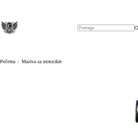
Preskoči
na
sadržaj
Nema
rezultata.
Početna
/
Maziva za motocikle