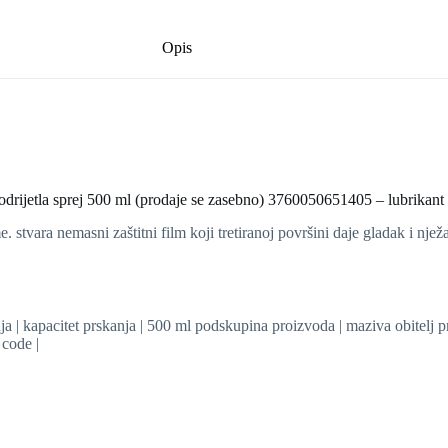
Opis
podrijetla sprej 500 ml (prodaje se zasebno) 3760050651405 – lubrikan
ume. stvara nemasni zaštitni film koji tretiranoj površini daje gladak i nj
ja | kapacitet prskanja | 500 ml podskupina proizvoda | maziva obitelj p
 code |