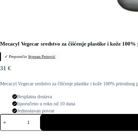
Mecacyl Vegecar sredstvo za čišćenje plastike i kože 100% 
✓ Preporučio
Stjepan Petrović
31
€
Mecacyl Vegecar sredstvo za čišćenje plastike i kože 100% prirodnog
Besplatna dostava
Isporučeno u roku od 10 dana
Jednostavan povrat
Mecacyl
Vegecar
sredstvo
za
čišćenje