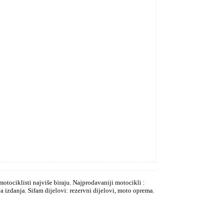
otociklisti najviše biraju
,
Najprodavaniji motocikli :
a izdanja
,
Sifam dijelovi: rezervni dijelovi, moto oprema
,