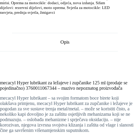
mirisi
,
Oprema za motocikle: dodaci, odjeća, nova izdanja
,
Sifam
dijelovi: rezervni dijelovi, moto oprema
,
Svjetla za motocikle: LED
rasvjeta, prednja svjetla, žmigavci
Opis
mecacyl Hyper lubrikant za ležajeve i zupčanike 125 ml (prodaje se
pojedinačno) 3760011067344 – mazivo nepoznatog proizvođača
mecacyl Hyper lubrikant – sa svojim formatom boce birete koji
olakšava primjenu, mecacyl Hyper lubrikant za zupčanike i ležajeve je
pogodan za sve sustave trenja metal/metal. – može se koristiti čisto, a
nekoliko kapi dovoljno je za zaštitu osjetljivih mehanizama koji se ne
podmazuju. – oslobađa mehanizme i sprječava oksidaciju. – nije
korozivan, njegova izvrsna svojstva klizanja i zaštita od vlage i slanosti
čine ga savršenim višenamjenskim suputnikom.