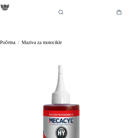
Preskoči
na
sadržaj
Košarica
Početna
/
Maziva za motocikle