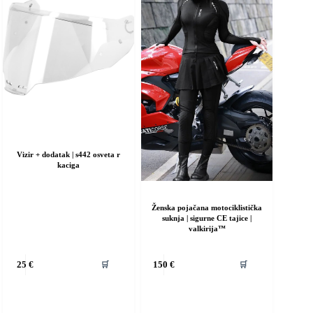
Vizir + dodatak | s442 osveta r
kaciga
Ženska pojačana motociklistička
suknja | sigurne CE tajice |
valkirija™
Ovaj
🛒
🛒
25
€
150
€
proizvod
ima
više
varijanti.