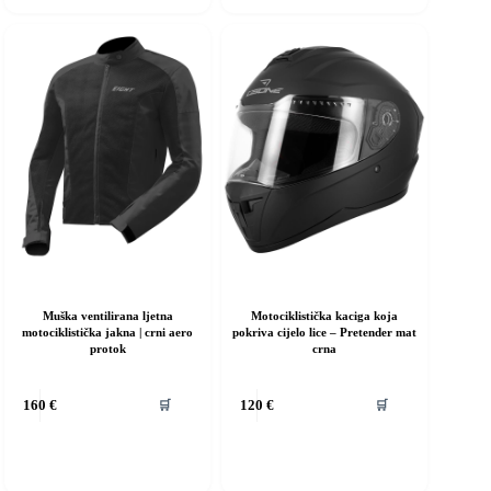
Opcije
se
mogu
odabrati
na
stranici
proizvoda
Muška ventilirana ljetna
Motociklistička kaciga koja
motociklistička jakna | crni aero
pokriva cijelo lice – Pretender mat
protok
crna
vaj
Ovaj
🛒
🛒
160
€
120
€
roizvod
proizvod
ma
ima
iše
više
rijanti.
varijanti.
pcije
Opcije