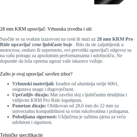
28 mm KRM upravljač: Vrhunska izvedba i stil
Suočite se sa svakim izazovom na cesti ili stazi uz
28 mm KRM Pro
Ride upravljač crne ljubičaste boje
. Bilo da ste zaljubljenik u
motocross, enduro ili supermoto, ovi preveliki upravljači odgovor su
na vašu potragu za apsolutnim performansama i udobnošću. Ne
dopustite da loša oprema ugrozi vaše iskustvo vožnje.
Zašto je ovaj upravljač savršen izbor?
Vrhunski materijali:
Izrađen od aluminija serije 6061,
osigurava snagu i dugovječnost.
Upečatljiv dizajn:
Mat završni sloj s ljubičastim detaljima i
vidljivim KRM Pro Ride logotipom.
Pametan dizajn:
Oblikovan od 28,6 mm do 22 mm za
univerzalnu kompatibilnost sa svim rukohvatima i polugama.
Poboljšana sigurnost:
Uključena je zaštitna pjena za veću
udobnost i sigurnost.
Tehničke specifikacije