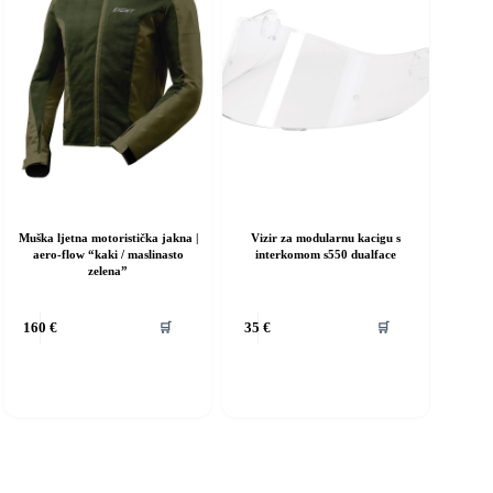
na
stranici
proizvoda
Muška ljetna motoristička jakna |
Vizir za modularnu kacigu s
aero-flow “kaki / maslinasto
interkomom s550 dualface
zelena”
vaj
🛒
🛒
160
€
35
€
roizvod
ma
iše
rijanti.
pcije
e
ogu
dabrati
a