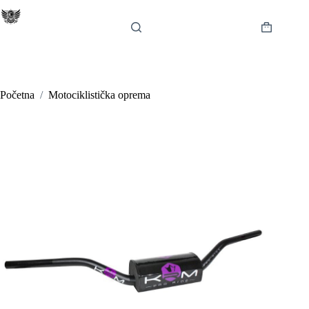
Preskoči
na
sadržaj
Košarica
Početna
/
Motociklistička oprema