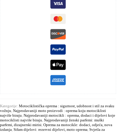
Kategorije:
Motociklistička oprema : sigurnost, udobnost i stil za svaku
vožnju
,
Najprodavaniji moto proizvodi : oprema koju motociklisti
najviše biraju
,
Najprodavaniji motocikli : oprema, dodaci i dijelovi koje
motociklisti najviše biraju
,
Najprodavaniji ženski parfemi: muški
parfemi, dizajnerski mirisi
,
Oprema za motocikle: dodaci, odjeća, nova
izdanja
,
Sifam dijelovi: rezervni dijelovi, moto oprema
,
Svjetla za