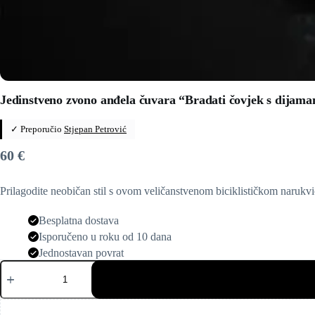
Jedinstveno zvono anđela čuvara “Bradati čovjek s dija
✓ Preporučio
Stjepan Petrović
60
€
Prilagodite neobičan stil s ovom veličanstvenom biciklističkom narukvi
Besplatna dostava
Isporučeno u roku od 10 dana
Jednostavan povrat
Jedinstveno
zvono
anđela
čuvara
"Bradati