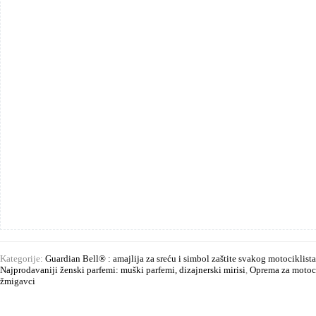
čovjek
s
dijamantnom
kacigom"
količina
Kategorije:
Guardian Bell® : amajlija za sreću i simbol zaštite svakog motociklista
Najprodavaniji ženski parfemi: muški parfemi, dizajnerski mirisi
,
Oprema za motoci
žmigavci