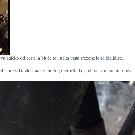
a daleko od ceste, a bit će to i neka vrsta srećonoše za bicikliste.
od Harley-Davidsona do touring motocikala, endura, skutera, touringa i