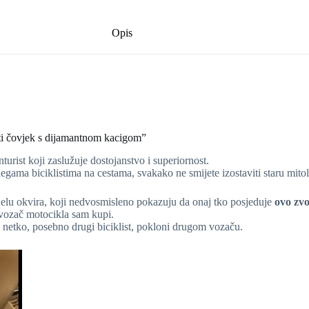
Opis
ati čovjek s dijamantnom kacigom”
nturist koji zaslužuje dostojanstvo i superiornost.
gama biciklistima na cestama, svakako ne smijete izostaviti staru mito
elu okvira, koji nedvosmisleno pokazuju da onaj tko posjeduje
ovo zv
vozač motocikla sam kupi.
 netko, posebno drugi biciklist, pokloni drugom vozaču.