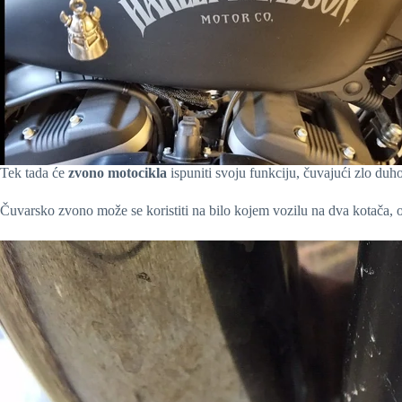
Tek tada će
zvono motocikla
ispuniti svoju funkciju, čuvajući zlo duhov
Čuvarsko zvono može se koristiti na bilo kojem vozilu na dva kotača, 