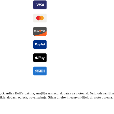
,
Guardian Bell®: zaštita, amajlija za sreću, dodatak za motocikl
,
Najprodavaniji mo
kle: dodaci, odjeća, nova izdanja
,
Sifam dijelovi: rezervni dijelovi, moto oprema
,