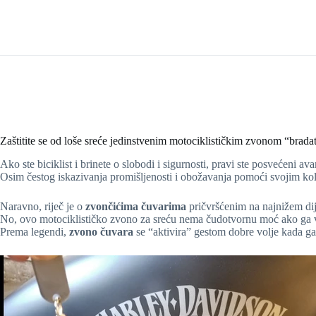
Zaštitite se od loše sreće jedinstvenim motociklističkim zvonom “brad
Ako ste biciklist i brinete o slobodi i sigurnosti, pravi ste posvećeni ava
Osim čestog iskazivanja promišljenosti i obožavanja pomoći svojim kole
Naravno, riječ je o
zvončićima čuvarima
pričvršćenim na najnižem dij
No, ovo motociklističko zvono za sreću nema čudotvornu moć ako ga 
Prema legendi,
zvono čuvara
se “aktivira” gestom dobre volje kada ga