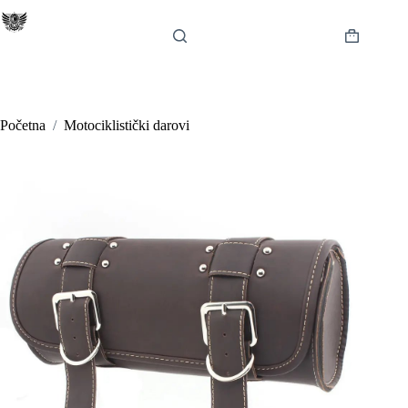
Preskoči
na
sadržaj
Košarica
Početna
/
Motociklistički darovi