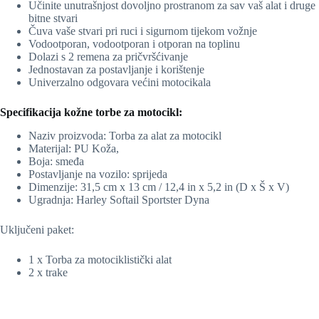
Učinite unutrašnjost dovoljno prostranom za sav vaš alat i druge
bitne stvari
Čuva vaše stvari pri ruci i sigurnom tijekom vožnje
Vodootporan, vodootporan i otporan na toplinu
Dolazi s 2 remena za pričvršćivanje
Jednostavan za postavljanje i korištenje
Univerzalno odgovara većini motocikala
Specifikacija kožne torbe za motocikl:
Naziv proizvoda: Torba za alat za motocikl
Materijal: PU Koža,
Boja: smeđa
Postavljanje na vozilo: sprijeda
Dimenzije: 31,5 cm x 13 cm / 12,4 in x 5,2 in (D x Š x V)
Ugradnja: Harley Softail Sportster Dyna
Uključeni paket:
1 x Torba za motociklistički alat
2 x trake