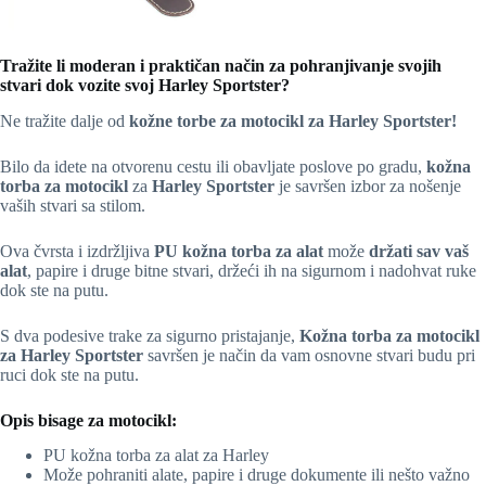
Tražite li moderan i praktičan način za pohranjivanje svojih
stvari dok vozite svoj Harley Sportster?
Ne tražite dalje od
kožne torbe za motocikl za Harley Sportster!
Bilo da idete na otvorenu cestu ili obavljate poslove po gradu,
kožna
torba za motocikl
za
Harley
Sportster
je savršen izbor za nošenje
vaših stvari sa stilom.
Ova čvrsta i izdržljiva
PU kožna torba za alat
može
držati sav vaš
alat
, papire i druge bitne stvari, držeći ih na sigurnom i nadohvat ruke
dok ste na putu.
S dva podesive trake za sigurno pristajanje,
Kožna torba za motocikl
za Harley
Sportster
savršen je način da vam osnovne stvari budu pri
ruci dok ste na putu.
Opis bisage za motocikl:
PU kožna torba za alat za Harley
Može pohraniti alate, papire i druge dokumente ili nešto važno