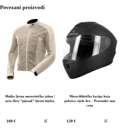
Povezani proizvodi
Muška ljetna motoristička jakna |
Motociklistička kaciga koja
aero-flow “pijesak” (krem bijela)
pokriva cijelo lice – Pretender mat
crna
vaj
Ovaj
🛒
🛒
160
€
120
€
roizvod
proizvod
ma
ima
iše
više