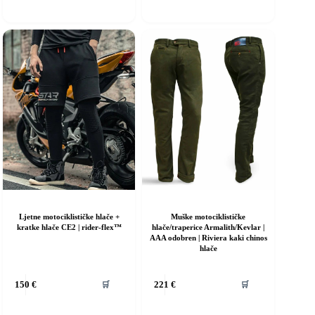
rijanti.
varijanti.
pcije
Opcije
e
se
ogu
mogu
dabrati
odabrati
a
na
ranici
stranici
roizvoda
proizvoda
Ljetne motociklističke hlače +
Muške motociklističke
kratke hlače CE2 | rider-flex™
hlače/traperice Armalith/Kevlar |
AAA odobren | Riviera kaki chinos
hlače
vaj
Ovaj
🛒
🛒
150
€
221
€
roizvod
proizvod
ma
ima
iše
više