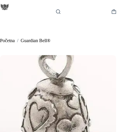
Preskoči
na
sadržaj
Košarica
Početna
/
Guardian Bell®