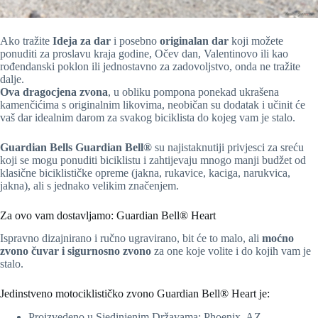
Ako tražite
Ideja za dar
i posebno
originalan dar
koji možete
ponuditi za proslavu kraja godine, Očev dan, Valentinovo ili kao
rođendanski poklon ili jednostavno za zadovoljstvo, onda ne tražite
dalje.
Ova dragocjena zvona
, u obliku pompona ponekad ukrašena
kamenčićima s originalnim likovima, neobičan su dodatak i učinit će
vaš dar idealnim darom za svakog biciklista do kojeg vam je stalo.
Guardian Bells
Guardian Bell®
su najistaknutiji privjesci za sreću
koji se mogu ponuditi biciklistu i zahtijevaju mnogo manji budžet od
klasične biciklističke opreme (jakna, rukavice, kaciga, narukvica,
jakna), ali s jednako velikim značenjem.
Za ovo vam dostavljamo: Guardian Bell® Heart
Ispravno dizajnirano i ručno ugravirano, bit će to malo, ali
moćno
zvono čuvar i sigurnosno zvono
za one koje volite i do kojih vam je
stalo.
Jedinstveno motociklističko zvono Guardian Bell® Heart je:
Proizvedeno u Sjedinjenim Državama: Phoenix, AZ.