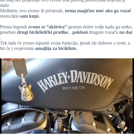
stalo.
Međutim, ovo zvono ili privjesak,
nema magičnu moć ako ga vozač
motocikla
sam kupi.
Prema legendi
zvono se “aktivira”
gestom dobre volje kada ga netko,
posebno
drugi biciklistički pratilac
,
pokloni
drugom vozaču
na dar
.
Tek tada će zvono ispuniti svoju funkciju, tjerati zle duhove s ceste, a
bit će i svojevrsna
amajlija za bicikliste.