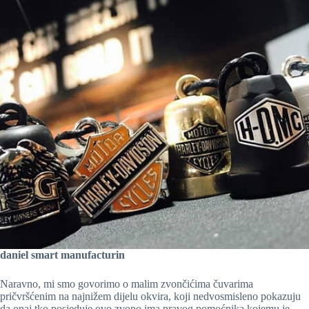
daniel smart manufacturin
Naravno, mi smo govorimo o malim zvončićima čuvarima
pričvršćenim na najnižem dijelu okvira, koji nedvosmisleno pokazuju
da onaj tko posjeduje ovo zvono ima pravog pomoćnika kojemu je