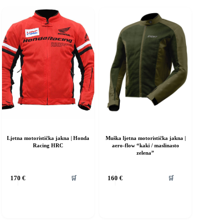
Ljetna motoristička jakna | Honda
Muška ljetna motoristička jakna |
Racing HRC
aero-flow “kaki / maslinasto
zelena”
vaj
Ovaj
🛒
🛒
170
€
160
€
roizvod
proizvod
ma
ima
iše
više
rijanti.
varijanti.
pcije
Opcije