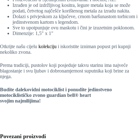
Izrađen je od izdržljivog kositra, legure metala koja se može
podati, četvrtog najčešće korištenog metala za izradu nakita.
Dolazi s privjeskom za ključeve, crnom baršunastom torbicom i
jedinstvenom kartom s legendom.
Sve to upotpunjuje ovu maskotu i čini je izuzetnim poklonom.
Dimenzije: 1,5″ x 1″
Otkrijte našu cijelu
kolekciju
i iskoristite izniman popust pri kupnji
nekoliko zvona.
Prema tradiciji, pustolov koji posjeduje takvu starinu ima najveće
blagostanje i svu ljubav i dobronamjernost suputnika koji brine za
njega.
Budite dalekovidni motociklist i ponudite jedinstveno
motociklističko zvono
guardian bell® heart
svojim najmilijima!
Povezani proizvodi