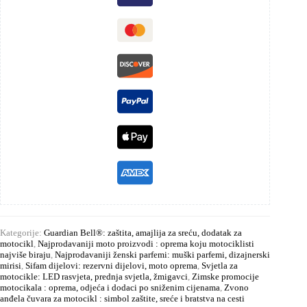
Kategorije:
Guardian Bell®: zaštita, amajlija za sreću, dodatak za
motocikl
,
Najprodavaniji moto proizvodi : oprema koju motociklisti
najviše biraju
,
Najprodavaniji ženski parfemi: muški parfemi, dizajnerski
mirisi
,
Sifam dijelovi: rezervni dijelovi, moto oprema
,
Svjetla za
motocikle: LED rasvjeta, prednja svjetla, žmigavci
,
Zimske promocije
motocikala : oprema, odjeća i dodaci po sniženim cijenama
,
Zvono
anđela čuvara za motocikl : simbol zaštite, sreće i bratstva na cesti