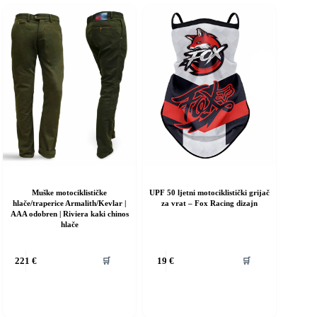
e
se
ogu
mogu
dabrati
odabrati
a
na
ranici
stranici
roizvoda
proizvoda
Muške motociklističke
UPF 50 ljetni motociklistički grijač
hlače/traperice Armalith/Kevlar |
za vrat – Fox Racing dizajn
AAA odobren | Riviera kaki chinos
hlače
vaj
🛒
🛒
221
€
19
€
roizvod
ma
iše
rijanti.
pcije