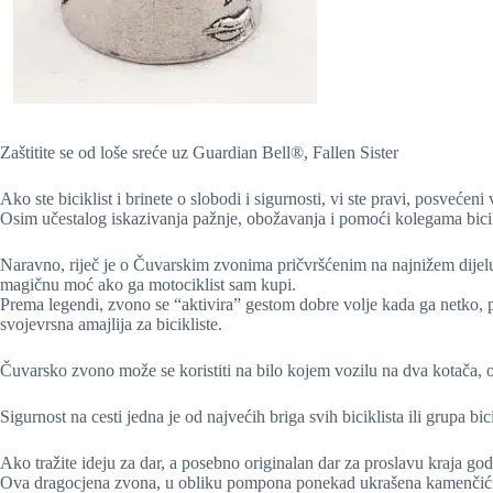
Zaštitite se od loše sreće uz Guardian Bell®, Fallen Sister
Ako ste biciklist i brinete o slobodi i sigurnosti, vi ste pravi, posvećeni 
Osim učestalog iskazivanja pažnje, obožavanja i pomoći kolegama bicikl
Naravno, riječ je o Čuvarskim zvonima pričvršćenim na najnižem dije
magičnu moć ako ga motociklist sam kupi.
Prema legendi, zvono se “aktivira” gestom dobre volje kada ga netko, po
svojevrsna amajlija za bicikliste.
Čuvarsko zvono može se koristiti na bilo kojem vozilu na dva kotača, 
Sigurnost na cesti jedna je od najvećih briga svih biciklista ili grupa bic
Ako tražite ideju za dar, a posebno originalan dar za proslavu kraja god
Ova dragocjena zvona, u obliku pompona ponekad ukrašena kamenčićima s