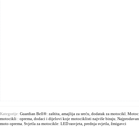
Kategorije:
Guardian Bell®: zaštita, amajlija za sreću, dodatak za motocikl
,
Motoci
motocikli : oprema, dodaci i dijelovi koje motociklisti najviše biraju
,
Najprodavani
moto oprema
,
Svjetla za motocikle: LED rasvjeta, prednja svjetla, žmigavci