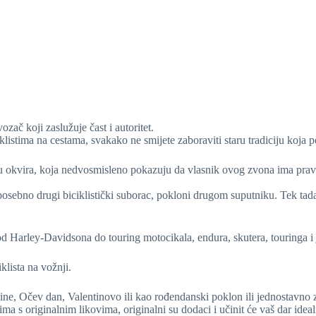
vozač koji zaslužuje čast i autoritet.
istima na cestama, svakako ne smijete zaboraviti staru tradiciju koja p
lu okvira, koja nedvosmisleno pokazuju da vlasnik ovog zvona ima pra
sebno drugi biciklistički suborac, pokloni drugom suputniku. Tek tada će
od Harley-Davidsona do touring motocikala, endura, skutera, touringa i
iklista na vožnji.
ine, Očev dan, Valentinovo ili kao rođendanski poklon ili jednostavno za
 originalnim likovima, originalni su dodaci i učinit će vaš dar ideal