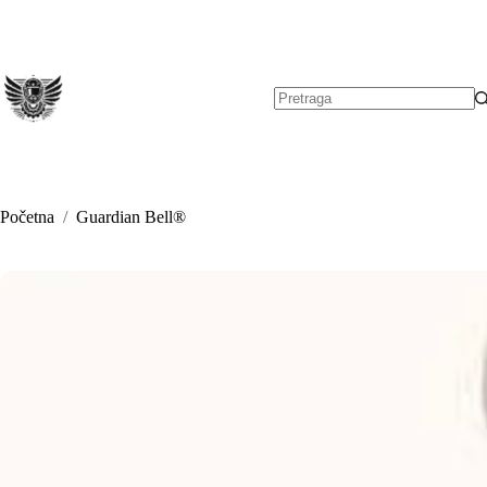
Preskoči
na
sadržaj
Nema
rezultata.
Početna
/
Guardian Bell®