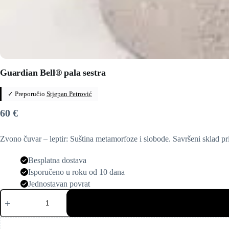
Guardian Bell® pala sestra
✓ Preporučio
Stjepan Petrović
60
€
Zvono čuvar – leptir: Suština metamorfoze i slobode. Savršeni sklad p
Besplatna dostava
Isporučeno u roku od 10 dana
Jednostavan povrat
Guardian
Bell®
pala
sestra
količina