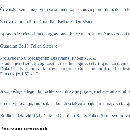
Čuvarska zvona najdivniji su sretnici koji se mogu ponuditi biciklistu k
Za ovo vam nudimo: Guardian Bell® Fallen Sister
Ispravno izrađeno i ručno ugravirano, bit će malo, ali moćno zvono skrbni
Guardian Bell® Fallen Sister je:
Proizvedeno u Sjedinjenim Državama: Phoenix, AZ.
Izrađen je od izdržljivog kositra, metalne legure, četvrtog najkorištenij
Dolazi s privjeskom za ključeve, crnom baršunastom torbicom i jedinst
Dimenzije: 1,5″ x 1″
Ako poštujete legendu i želite zaštititi svoje prijatelje jahače od štetni
Prema vjerovanju, motociklist koji drži takvu amajliju ima najveći blago
Budite dalekovidni jahač, dajte Guardian Bell® Fallen Sister svojim vo
Povezani proizvodi