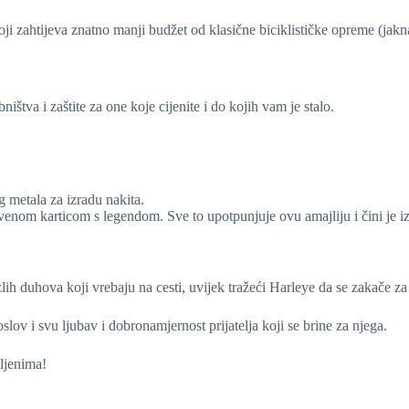
oji zahtijeva znatno manji budžet od klasične biciklističke opreme (jakn
štva i zaštite za one koje cijenite i do kojih vam je stalo.
eg metala za izradu nakita.
venom karticom s legendom. Sve to upotpunjuje ovu amajliju i čini je 
h zlih duhova koji vrebaju na cesti, uvijek tražeći Harleye da se zakače z
slov i svu ljubav i dobronamjernost prijatelja koji se brine za njega.
ljenima!