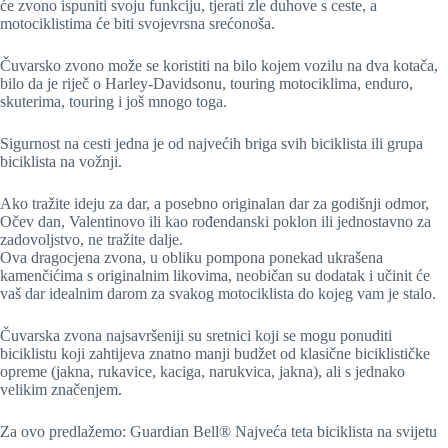
će zvono ispuniti svoju funkciju, tjerati zle duhove s ceste, a
motociklistima će biti svojevrsna srećonoša.
Čuvarsko zvono može se koristiti na bilo kojem vozilu na dva kotača,
bilo da je riječ o Harley-Davidsonu, touring motociklima, enduro,
skuterima, touring i još mnogo toga.
Sigurnost na cesti jedna je od najvećih briga svih biciklista ili grupa
biciklista na vožnji.
Ako tražite ideju za dar, a posebno originalan dar za godišnji odmor,
Očev dan, Valentinovo ili kao rođendanski poklon ili jednostavno za
zadovoljstvo, ne tražite dalje.
Ova dragocjena zvona, u obliku pompona ponekad ukrašena
kamenčićima s originalnim likovima, neobičan su dodatak i učinit će
vaš dar idealnim darom za svakog motociklista do kojeg vam je stalo.
Čuvarska zvona najsavršeniji su sretnici koji se mogu ponuditi
biciklistu koji zahtijeva znatno manji budžet od klasične biciklističke
opreme (jakna, rukavice, kaciga, narukvica, jakna), ali s jednako
velikim značenjem.
Za ovo predlažemo: Guardian Bell® Najveća teta biciklista na svijetu