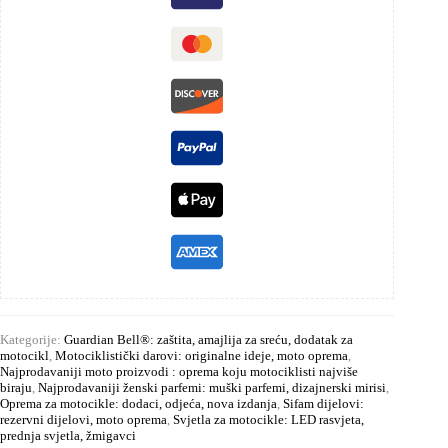
Kategorije:
Guardian Bell®: zaštita, amajlija za sreću, dodatak za
motocikl
,
Motociklistički darovi: originalne ideje, moto oprema
,
Najprodavaniji moto proizvodi : oprema koju motociklisti najviše
biraju
,
Najprodavaniji ženski parfemi: muški parfemi, dizajnerski mirisi
,
Oprema za motocikle: dodaci, odjeća, nova izdanja
,
Sifam dijelovi:
rezervni dijelovi, moto oprema
,
Svjetla za motocikle: LED rasvjeta,
prednja svjetla, žmigavci