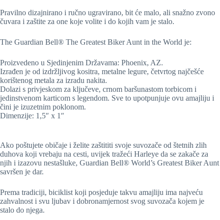
Pravilno dizajnirano i ručno ugravirano, bit će malo, ali snažno zvono
čuvara i zaštite za one koje volite i do kojih vam je stalo.
The Guardian Bell® The Greatest Biker Aunt in the World je:
Proizvedeno u Sjedinjenim Državama: Phoenix, AZ.
Izrađen je od izdržljivog kositra, metalne legure, četvrtog najčešće
korištenog metala za izradu nakita.
Dolazi s privjeskom za ključeve, crnom baršunastom torbicom i
jedinstvenom karticom s legendom. Sve to upotpunjuje ovu amajliju i
čini je izuzetnim poklonom.
Dimenzije: 1,5″ x 1″
Ako poštujete običaje i želite zaštititi svoje suvozače od štetnih zlih
duhova koji vrebaju na cesti, uvijek tražeći Harleye da se zakače za
njih i izazovu nestašluke, Guardian Bell® World’s Greatest Biker Aunt
savršen je dar.
Prema tradiciji, biciklist koji posjeduje takvu amajliju ima najveću
zahvalnost i svu ljubav i dobronamjernost svog suvozača kojem je
stalo do njega.