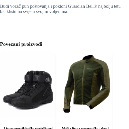
Budi vozač pun poštovanja i pokloni Guardian Bell® najbolju tetu
biciklistu na svijetu svojim voljenima!
Povezani proizvodi
Ljetne motociklističke cipele/čizme |
Muška ljetna motoristička jakna |