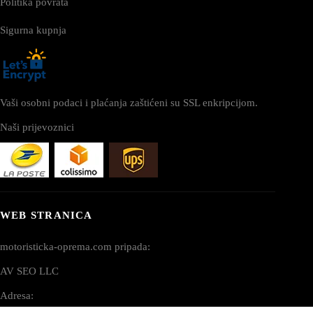
Politika povrata
Sigurna kupnja
Vaši osobni podaci i plaćanja zaštićeni su SSL enkripcijom.
Naši prijevoznici
WEB STRANICA
motoristicka-oprema.com pripada:
AV SEO LLC
Adresa: