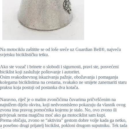
Na motociklu zaštitite se od loše sreće uz Guardian Bell®, najveću
svjetsku biciklističku tetku.
Ako ste vozač i brinete o slobodi i sigurnosti, pravi ste, posvećeni
biciklist koji zaslužuje poštovanje i autoritet.
Osim svakodnevnog iskazivanja pažnje, obožavanja i pomaganja
kolegama biciklistima na cestama, svakako ne smijete zanemariti staru
praksu koja postoji od postanka dva kotača.
Naravno, riječ je o malim zvončićima čuvarima pričvršćenim na
najnižem dijelu okvira, koji nedvosmisleno pokazuju da vlasnik ovog
zvona ima pravog pomoćnika kojemu je stalo. No, ovo zvono ili
privjesak nema magičnu moć ako ga motociklist sam kupi.
Prema običaju, zvono se “aktivira” gestom dobre volje kada ga netko,
a posebno drugi prijatelj biciklist, pokloni drugom suputniku. Tek tada