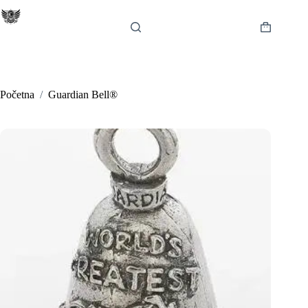
Preskoči
na
sadržaj
Košarica
Početna
/
Guardian Bell®