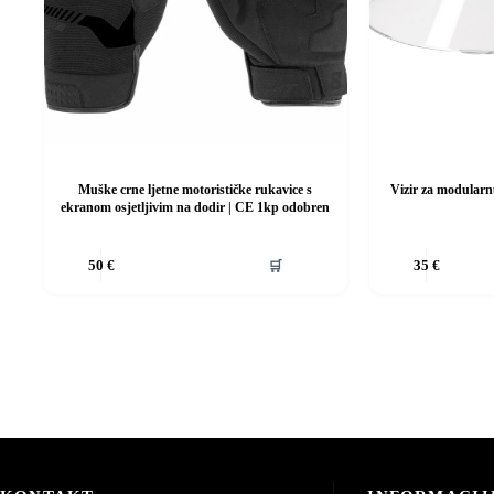
Muške crne ljetne motorističke rukavice s
Vizir za modularn
ekranom osjetljivim na dodir | CE 1kp odobren
Ovaj
🛒
50
€
35
€
proizvod
ima
više
varijanti.
Opcije
se
mogu
odabrati
na
stranici
proizvoda