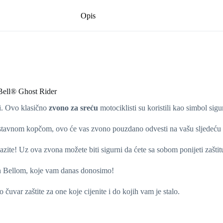
Opis
 Bell® Ghost Rider
ci. Ovo klasično
zvono za sreću
motociklisti su koristili kao simbol sig
ostavnom kopčom, ovo će vas zvono pouzdano odvesti na vašu sljedeću 
ite! Uz ova zvona možete biti sigurni da ćete sa sobom ponijeti zaštitu
ian Bellom, koje vam danas donosimo!
čuvar zaštite za one koje cijenite i do kojih vam je stalo.