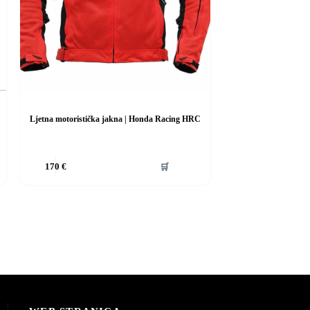
Ljetna motoristička jakna | Honda Racing HRC
Ovaj
🛒
170
€
proizvod
ima
više
varijanti.
Opcije
se
mogu
odabrati
na
stranici
proizvoda