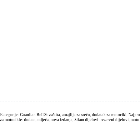
Kategorije:
Guardian Bell®: zaštita, amajlija za sreću, dodatak za motocikl
,
Najpro
za motocikle: dodaci, odjeća, nova izdanja
,
Sifam dijelovi: rezervni dijelovi, mot