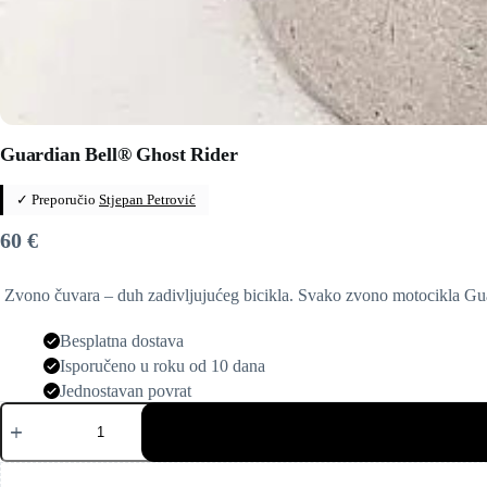
Guardian Bell® Ghost Rider
✓ Preporučio
Stjepan Petrović
60
€
️ Zvono čuvara – duh zadivljujućeg bicikla. Svako zvono motocikla Gu
Besplatna dostava
Isporučeno u roku od 10 dana
Jednostavan povrat
Guardian
Bell®
Ghost
Rider
količina