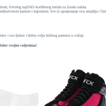
esiti, četvrtog najčešće korištenog metala za izradu nakita.
jedinstvenom kartom s legendom. Sve to upotpunjuje ovu amajliju i čin
oslov i svu ljubav i dobru volju brižnog partnera u vožnji.
Rider svojim voljenima!