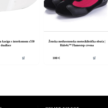
u kacigu s interkomom s550
Ženska međusezonska motociklistička obuća |
dualface
Ride4x™ Flamestep crvena
Ovaj
🛒
🛒
180
€
proizvod
ima
više
varijanti.
Opcije
se
mogu
odabrati
na
stranici
proizvoda