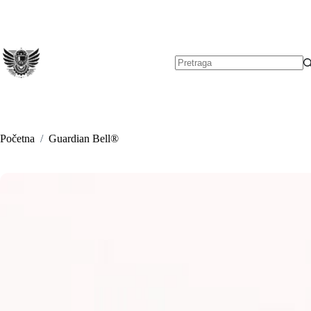
Preskoči
na
sadržaj
Nema
rezultata.
Početna
/
Guardian Bell®