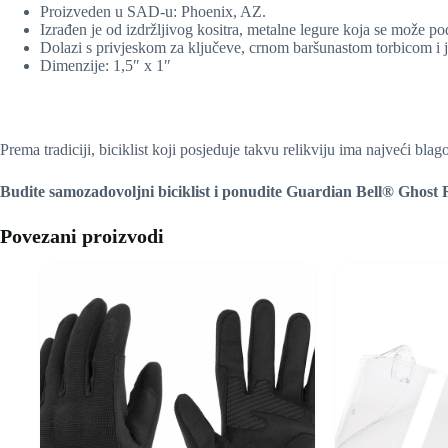
Proizveden u SAD-u: Phoenix, AZ.
Izrađen je od izdržljivog kositra, metalne legure koja se može pod
Dolazi s privjeskom za ključeve, crnom baršunastom torbicom i 
Dimenzije: 1,5″ x 1″
Prema tradiciji, biciklist koji posjeduje takvu relikviju ima najveći blag
Budite samozadovoljni biciklist i ponudite Guardian Bell® Ghost 
Povezani proizvodi