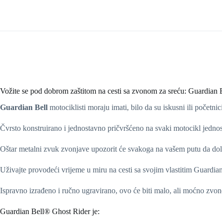
Vožite se pod dobrom zaštitom na cesti sa zvonom za sreću: Guardian
Guardian Bell
motociklisti moraju imati, bilo da su iskusni ili početni
Čvrsto konstruirano i jednostavno pričvršćeno na svaki motocikl jedn
Oštar metalni zvuk zvonjave upozorit će svakoga na vašem putu da dolaz
Uživajte provodeći vrijeme u miru na cesti sa svojim vlastitim Guard
Ispravno izrađeno i ručno ugravirano, ovo će biti malo, ali moćno zvono 
Guardian Bell® Ghost Rider je: