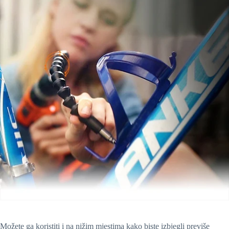
Možete ga koristiti i na nižim mjestima kako biste izbjegli previše