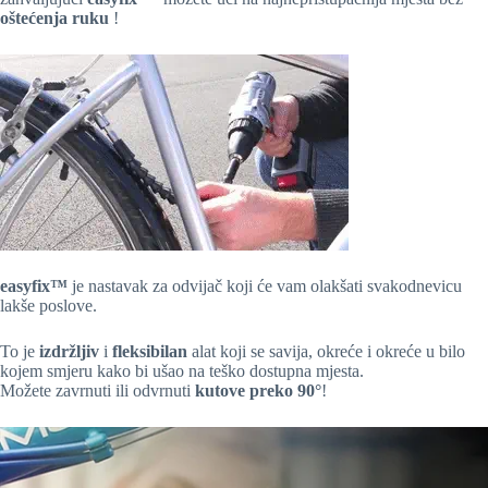
oštećenja ruku
!
easyfix™
je nastavak za odvijač koji će vam olakšati svakodnevicu
lakše poslove.
To je
izdržljiv
i
fleksibilan
alat koji se savija, okreće i okreće u bilo
kojem smjeru kako bi ušao na teško dostupna mjesta.
Možete zavrnuti ili odvrnuti
kutove preko 90°
!