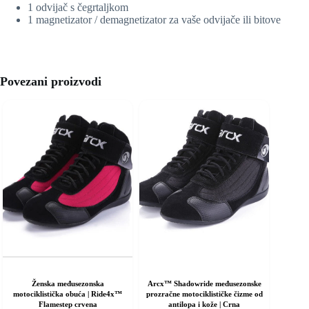
1 odvijač s čegrtaljkom
1 magnetizator / demagnetizator za vaše odvijače ili bitove
Povezani proizvodi
Ženska međusezonska
Arcx™ Shadowride međusezonske
motociklistička obuća | Ride4x™
prozračne motociklističke čizme od
Flamestep crvena
antilopa i kože | Crna