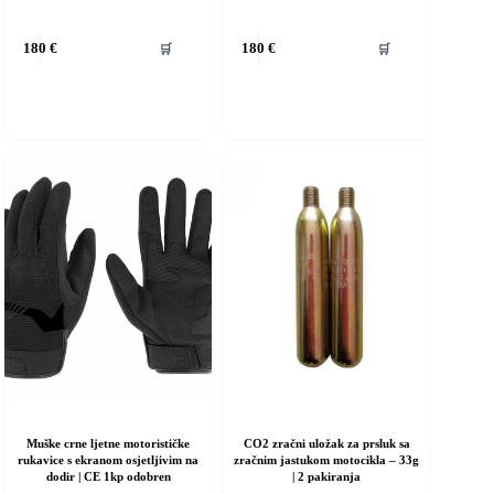
vaj
Ovaj
🛒
🛒
180
€
180
€
roizvod
proizvod
ma
ima
iše
više
rijanti.
varijanti.
pcije
Opcije
e
se
ogu
mogu
dabrati
odabrati
a
na
ranici
stranici
roizvoda
proizvoda
Muške crne ljetne motorističke
CO2 zračni uložak za prsluk sa
rukavice s ekranom osjetljivim na
zračnim jastukom motocikla – 33g
dodir | CE 1kp odobren
| 2 pakiranja