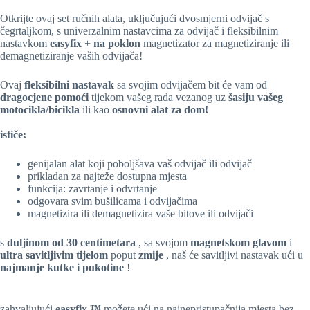
Otkrijte ovaj set ručnih alata, uključujući dvosmjerni odvijač s
čegrtaljkom, s univerzalnim nastavcima za odvijač i fleksibilnim
nastavkom
easyfix
+
na poklon
magnetizator za magnetiziranje ili
demagnetiziranje vaših odvijača!
Ovaj
fleksibilni nastavak
sa svojim odvijačem
bit će vam od
dragocjene pomoći
tijekom vašeg rada vezanog uz
šasiju vašeg
motocikla/bicikla
ili kao
osnovni alat za dom!
ističe:
genijalan alat koji poboljšava vaš odvijač ili odvijač
prikladan za najteže dostupna mjesta
funkcija: zavrtanje i odvrtanje
odgovara svim bušilicama i odvijačima
magnetizira ili demagnetizira vaše bitove ili odvijači
s
duljinom od 30 centimetara
, sa svojom
magnetskom glavom
i
ultra savitljivim tijelom
poput
zmije
, naš će savitljivi nastavak ući u
najmanje kutke i pukotine
!
zahvaljujući
easyfix
™
možete ući na najnepristupačnija mjesta bez