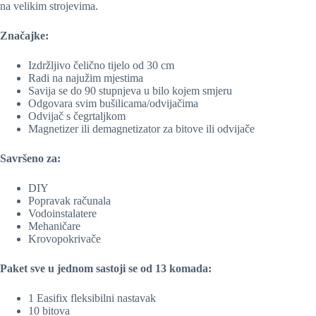
na velikim strojevima.
Značajke:
Izdržljivo čelično tijelo od 30 cm
Radi na najužim mjestima
Savija se do 90 stupnjeva u bilo kojem smjeru
Odgovara svim bušilicama/odvijačima
Odvijač s čegrtaljkom
Magnetizer ili demagnetizator za bitove ili odvijače
Savršeno za:
DIY
Popravak računala
Vodoinstalatere
Mehaničare
Krovopokrivače
Paket sve u jednom sastoji se od 13 komada:
1 Easifix fleksibilni nastavak
10 bitova