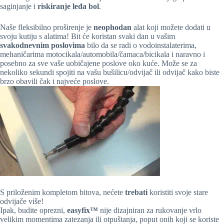
saginjanje i
riskiranje leđa bol
.
Naše fleksibilno proširenje je
neophodan
alat koji možete dodati u
svoju kutiju s alatima! Bit će koristan svaki dan u vašim
svakodnevnim poslovima
bilo da se radi o vodoinstalaterima,
mehaničarima motocikala/automobila/čamaca/bicikala i naravno i
posebno za sve vaše uobičajene poslove oko kuće. Može se za
nekoliko sekundi spojiti na vašu bušilicu/odvijač ili odvijač kako biste
brzo obavili čak i najveće poslove.
S priloženim kompletom bitova, nećete
trebati
koristiti svoje stare
odvijače više!
Ipak, budite oprezni,
easyfix™
nije dizajniran za rukovanje vrlo
velikim momentima zatezanja ili otpuštanja, poput onih koji se koriste