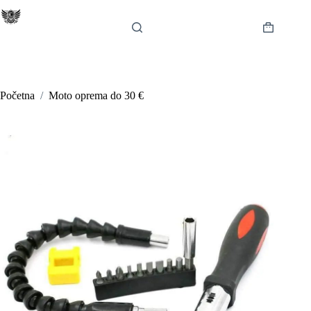
Preskoči
na
sadržaj
Košarica
Početna
/
Moto oprema do 30 €