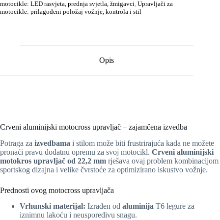
motocikle: LED rasvjeta, prednja svjetla, žmigavci
,
Upravljači za
motocikle: prilagođeni položaj vožnje, kontrola i stil
Opis
Crveni aluminijski motocross upravljač – zajamčena izvedba
Potraga za
izvedbama
i stilom može biti frustrirajuća kada ne možete
pronaći pravu dodatnu opremu za svoj motocikl.
Crveni aluminijski
motokros upravljač od 22,2 mm
rješava ovaj problem kombinacijom
sportskog dizajna i velike čvrstoće za optimizirano iskustvo vožnje.
Prednosti ovog motocross upravljača
Vrhunski materijal:
Izrađen od
aluminija
T6 legure za
iznimnu lakoću i neusporedivu snagu.