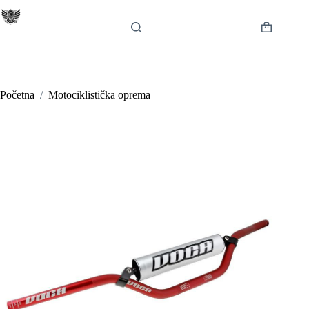
Preskoči
na
sadržaj
Košarica
Početna
/
Motociklistička oprema