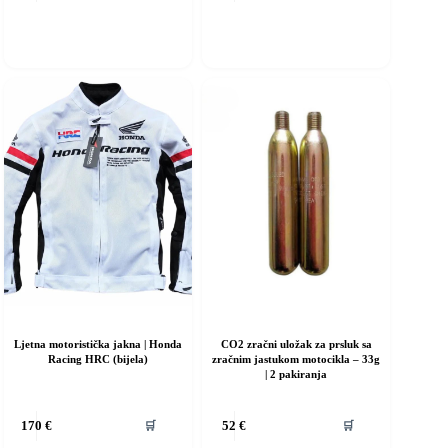
ma
iše
rijanti.
pcije
e
ogu
dabrati
a
ranici
roizvoda
Ljetna motoristička jakna | Honda
CO2 zračni uložak za prsluk sa
Racing HRC (bijela)
zračnim jastukom motocikla – 33g
| 2 pakiranja
vaj
🛒
🛒
170
€
52
€
roizvod
ma