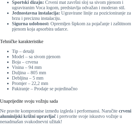
Sportski dizajn:
Crveni mat završni sloj sa sivom pjenom i
ugraviranim Voca logom, predstavlja odvažan i moderan stil.
Jednostavna instalacija:
Ugravirane linije za pozicioniranje za
brzu i preciznu instalaciju.
Sigurna udobnost:
Opremljen šipkom za pojačanje i zaštitnom
pjenom koja apsorbira udarce.
Tehničke karakteristike
Tip – detalji
Model – sa sivom pjenom
Boja – crvena
Visina – 94 mm
Duljina – 805 mm
Debljina – 5 mm
Promjer – 22,2 mm
Pakiranje – Prodaje se pojedinačno
Unaprijedite svoju vožnju sada
Ne pravite kompromise između izgleda i performansi. Naručite
crveni
aluminijski križni upravljač
i pretvorite svoje iskustvo vožnje u
nenadmašan svakodnevni užitak!