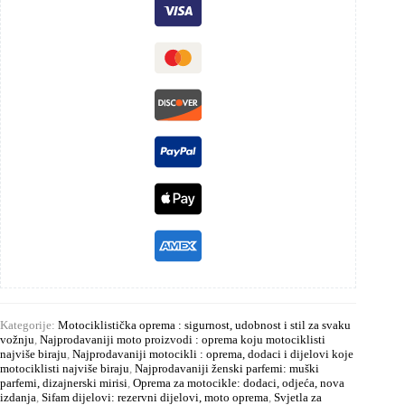
Kategorije:
Motociklistička oprema : sigurnost, udobnost i stil za svaku
vožnju
,
Najprodavaniji moto proizvodi : oprema koju motociklisti
najviše biraju
,
Najprodavaniji motocikli : oprema, dodaci i dijelovi koje
motociklisti najviše biraju
,
Najprodavaniji ženski parfemi: muški
parfemi, dizajnerski mirisi
,
Oprema za motocikle: dodaci, odjeća, nova
izdanja
,
Sifam dijelovi: rezervni dijelovi, moto oprema
,
Svjetla za