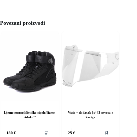
Povezani proizvodi
Ljetne motociklističke cipele/čizme |
Vizir + dodatak | s442 osveta r
ride4x™
kaciga
vaj
🛒
🛒
180
€
25
€
roizvod