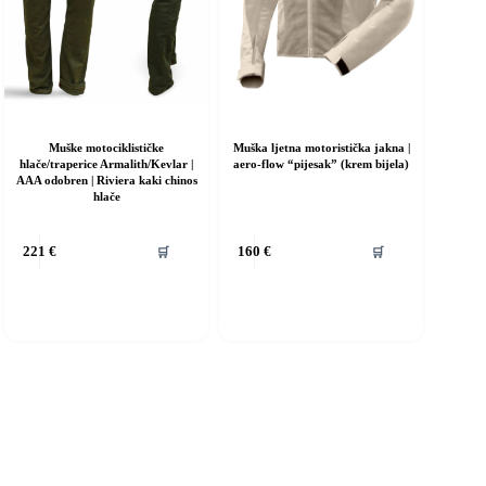
Muške motociklističke
Muška ljetna motoristička jakna |
hlače/traperice Armalith/Kevlar |
aero-flow “pijesak” (krem bijela)
AAA odobren | Riviera kaki chinos
hlače
vaj
Ovaj
🛒
🛒
221
€
160
€
roizvod
proizvod
ma
ima
iše
više
rijanti.
varijanti.
pcije
Opcije
e
se
ogu
mogu
dabrati
odabrati
a
na
ranici
stranici
roizvoda
proizvoda