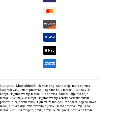
Kategorije:
Motociklistički darovi: originalne ideje, moto oprema
,
Najprodavaniji moto proizvodi : oprema koju motociklisti najviše
biraju
,
Najprodavaniji motocikli : oprema, dodaci i dijelovi koje
motociklisti najviše biraju
,
Najprodavaniji ženski parfemi: muški
parfemi, dizajnerski mirisi
,
Oprema za motocikle: dodaci, odjeća, nova
izdanja
,
Sifam dijelovi: rezervni dijelovi, moto oprema
,
Svjetla za
motocikle: LED rasvjeta, prednja svjetla, žmigavci
,
Zaštita od krađe