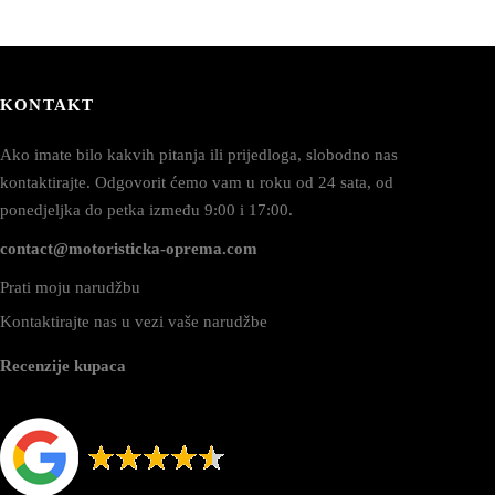
KONTAKT
Ako imate bilo kakvih pitanja ili prijedloga, slobodno nas
kontaktirajte. Odgovorit ćemo vam u roku od 24 sata, od
ponedjeljka do petka između 9:00 i 17:00.
contact@motoristicka-oprema.com
Prati moju narudžbu
Kontaktirajte nas u vezi vaše narudžbe
Recenzije kupaca