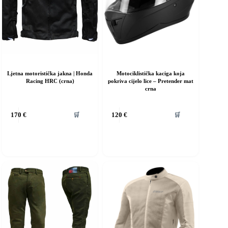
Ljetna motoristička jakna | Honda
Motociklistička kaciga koja
Racing HRC (crna)
pokriva cijelo lice – Pretender mat
crna
vaj
Ovaj
🛒
🛒
170
€
120
€
roizvod
proizvod
ma
ima
iše
više
rijanti.
varijanti.
pcije
Opcije
e
se
ogu
mogu
dabrati
odabrati
a
na
ranici
stranici
roizvoda
proizvoda