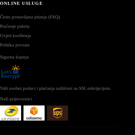
ONLINE USLUGE
Često postavljana pitanja (FAQ)
Praćenje paketa
Uvjeti korištenja
Politika povrata
Sigurna kupnja
Vaši osobni podaci i plaćanja zaštićeni su SSL enkripcijom.
Naši prijevoznici