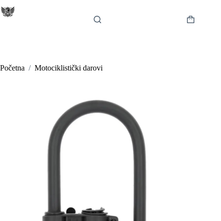
Preskoči
na
sadržaj
Košarica
Početna
/
Motociklistički darovi