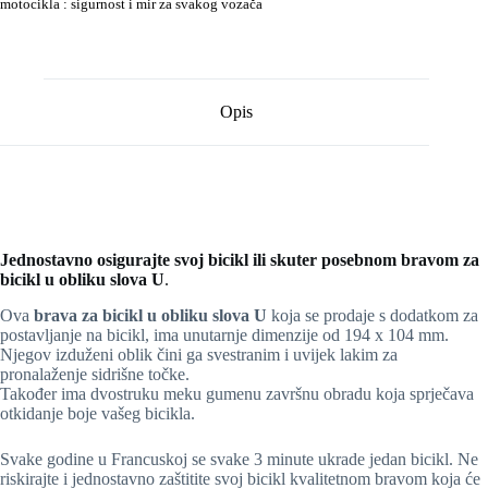
motocikla : sigurnost i mir za svakog vozača
Opis
Jednostavno osigurajte svoj bicikl ili skuter posebnom bravom za
bicikl u obliku slova U
.
Ova
brava za bicikl u obliku slova U
koja se prodaje s dodatkom za
postavljanje na bicikl, ima unutarnje dimenzije od 194 x 104 mm.
Njegov izduženi oblik čini ga svestranim i uvijek lakim za
pronalaženje sidrišne točke.
Također ima dvostruku meku gumenu završnu obradu koja sprječava
otkidanje boje vašeg bicikla.
Svake godine u Francuskoj se svake 3 minute ukrade jedan bicikl. Ne
riskirajte i jednostavno zaštitite svoj bicikl kvalitetnom bravom koja će