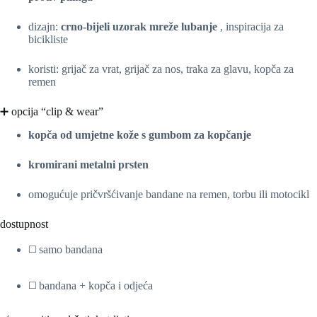
dizajn:
crno-bijeli uzorak mreže lubanje
, inspiracija za
bicikliste
koristi: grijač za vrat, grijač za nos, traka za glavu, kopča za
remen
➕ opcija “clip & wear”
kopča od umjetne kože s gumbom za kopčanje
kromirani metalni prsten
omogućuje pričvršćivanje bandane na remen, torbu ili motocikl
dostupnost
◻️ samo bandana
◻️ bandana + kopča i odjeća