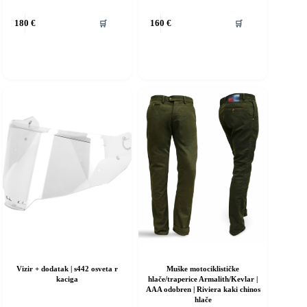
vaj
Ovaj
🛒
🛒
180
€
160
€
roizvod
proizvod
ma
ima
iše
više
rijanti.
varijanti.
pcije
Opcije
e
se
ogu
mogu
dabrati
odabrati
a
na
ranici
stranici
roizvoda
proizvoda
Vizir + dodatak | s442 osveta r
Muške motociklističke
kaciga
hlače/traperice Armalith/Kevlar |
AAA odobren | Riviera kaki chinos
hlače