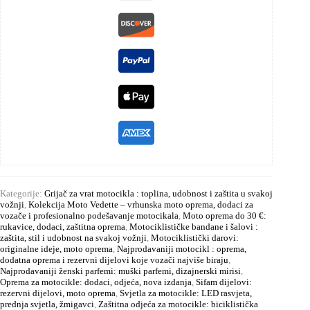
Kategorije:
Grijač za vrat motocikla : toplina, udobnost i zaštita u svakoj
vožnji
,
Kolekcija Moto Vedette – vrhunska moto oprema, dodaci za
vozače i profesionalno podešavanje motocikala
,
Moto oprema do 30 €:
rukavice, dodaci, zaštitna oprema
,
Motociklističke bandane i šalovi :
zaštita, stil i udobnost na svakoj vožnji
,
Motociklistički darovi:
originalne ideje, moto oprema
,
Najprodavaniji motocikl : oprema,
dodatna oprema i rezervni dijelovi koje vozači najviše biraju
,
Najprodavaniji ženski parfemi: muški parfemi, dizajnerski mirisi
,
Oprema za motocikle: dodaci, odjeća, nova izdanja
,
Sifam dijelovi:
rezervni dijelovi, moto oprema
,
Svjetla za motocikle: LED rasvjeta,
prednja svjetla, žmigavci
,
Zaštitna odjeća za motocikle: biciklistička