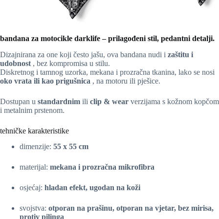
bandana za motocikle darklife – prilagođeni stil, pedantni detalji.
Dizajnirana za one koji često jašu, ova bandana nudi i
zaštitu i
udobnost
, bez kompromisa u stilu.
Diskretnog i tamnog uzorka, mekana i prozračna tkanina, lako se nosi
oko vrata ili kao prigušnica
, na motoru ili pješice.
Dostupan u
standardnim
ili
clip & wear
verzijama s kožnom kopčom
i metalnim prstenom.
tehničke karakteristike
dimenzije:
55 x 55 cm
materijal:
mekana i prozračna mikrofibra
osjećaj:
hladan efekt, ugodan na koži
svojstva:
otporan na prašinu, otporan na vjetar, bez mirisa,
protiv pilinga