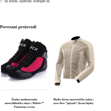
✅ za nositi. zadržati. kotrljati se.
Povezani proizvodi
Ženska međusezonska
Muška ljetna motoristička jakna |
motociklistička obuća | Ride4x™
aero-flow “pijesak” (krem bijela)
Flamestep crvena