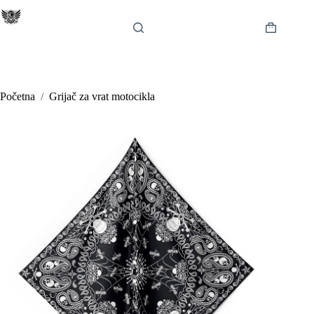
Preskoči
na
sadržaj
Košarica
Početna
/
Grijač za vrat motocikla